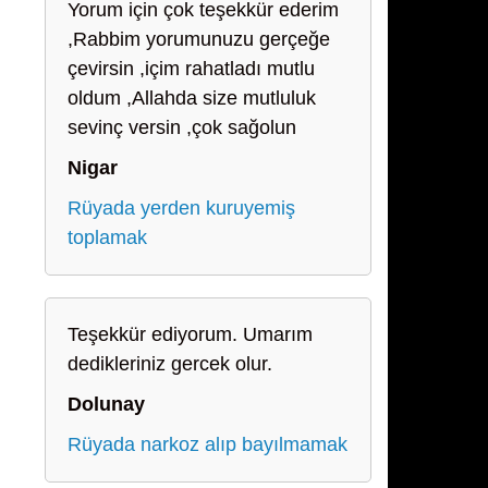
Yorum için çok teşekkür ederim
,Rabbim yorumunuzu gerçeğe
çevirsin ,içim rahatladı mutlu
oldum ,Allahda size mutluluk
sevinç versin ,çok sağolun
Nigar
Rüyada yerden kuruyemiş
toplamak
Teşekkür ediyorum. Umarım
dedikleriniz gercek olur.
Dolunay
Rüyada narkoz alıp bayılmamak