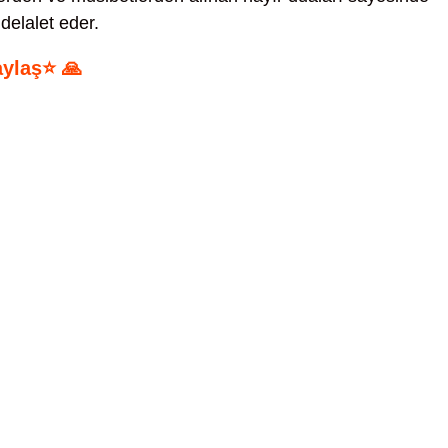
delalet eder.
aylaş⭐ 🙏