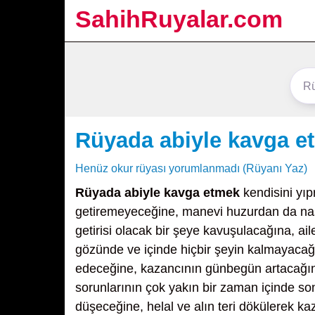
SahihRuyalar.com
Rüyada abiyle kavga e
Henüz okur rüyası yorumlanmadı (Rüyanı Yaz)
Rüyada abiyle kavga etmek
kendisini yıp
getiremeyeceğine, manevi huzurdan da na
getirisi olacak bir şeye kavuşulacağına, ai
gözünde ve içinde hiçbir şeyin kalmayaca
edeceğine, kazancının günbegün artacağına
sorunlarının çok yakın bir zaman içinde s
düşeceğine, helal ve alın teri dökülerek ka