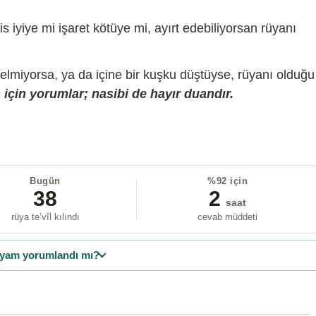
is iyiye mi işaret kötüye mi, ayırt edebiliyorsan rüyanı
gelmiyorsa, ya da içine bir kuşku düştüyse, rüyanı olduğu
için yorumlar; nasibi de hayır duandır.
Bugün
%92 için
38
2
saat
rüya te’vîl kılındı
cevab müddeti
yam yorumlandı mı?