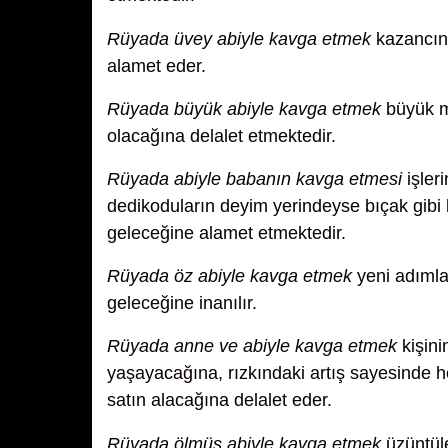
Rüyada üvey abiyle kavga etmek
kazancın 
alamet eder.
Rüyada büyük abiyle kavga etmek
büyük mu
olacağına delalet etmektedir.
Rüyada abiyle babanın kavga etmesi
işler
dedikoduların deyim yerindeyse bıçak gibi 
geleceğine alamet etmektedir.
Rüyada öz abiyle kavga etmek
yeni adımla
geleceğine inanılır.
Rüyada anne ve abiyle kavga etmek
kişini
yaşayacağına, rızkındaki artış sayesinde h
satın alacağına delalet eder.
Rüyada ölmüş abiyle kavga etmek
üzüntüle