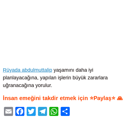
Rüyada abdulmuttalip
yaşamını daha iyi
planlayacağına, yapılan işlerin büyük zararlara
uğranacağına yorulur.
İnsan emeğini takdir etmek için ⭐Paylaş⭐ 🙏
E
F
T
T
W
S
m
a
wi
el
h
h