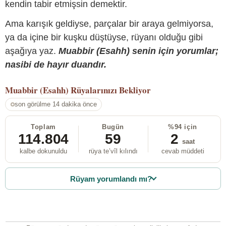
kendin tabir etmişsin demektir.
Ama karışık geldiyse, parçalar bir araya gelmiyorsa,
ya da içine bir kuşku düştüyse, rüyanı olduğu gibi
aşağıya yaz.
Muabbir (Esahh) senin için yorumlar;
nasibi de hayır duandır.
Muabbir (Esahh)
Rüyalarınızı Bekliyor
son görülme 14 dakika önce
Toplam
Bugün
%94 için
114.804
59
2
saat
kalbe dokunuldu
rüya te’vîl kılındı
cevab müddeti
Rüyam yorumlandı mı?