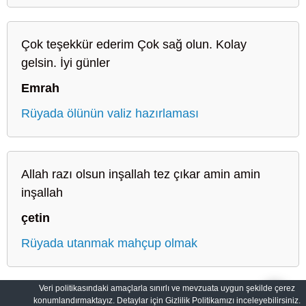
Çok teşekkür ederim Çok sağ olun. Kolay
gelsin. İyi günler
Emrah
Rüyada ölünün valiz hazırlaması
Allah razı olsun inşallah tez çıkar amin amin
inşallah
çetin
Rüyada utanmak mahçup olmak
Veri politikasındaki amaçlarla sınırlı ve mevzuata uygun şekilde çerez
konumlandırmaktayız. Detaylar için Gizlilik Politikamızı inceleyebilirsiniz.
Sahih Rüyalar: Rüyaların Dilini Öğrenin
Gizlilik Politikası