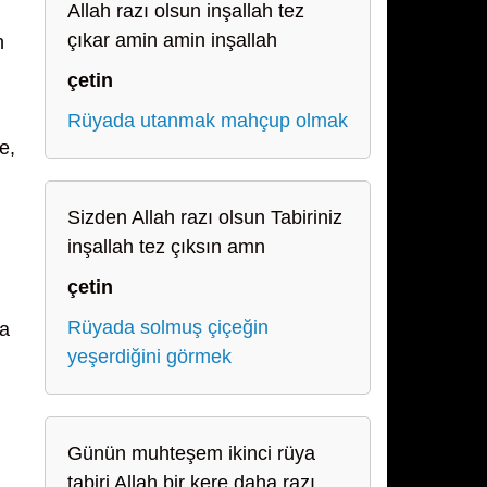
Allah razı olsun inşallah tez
çıkar amin amin inşallah
n
çetin
Rüyada utanmak mahçup olmak
e,
Sizden Allah razı olsun Tabiriniz
inşallah tez çıksın amn
çetin
Rüyada solmuş çiçeğin
fa
yeşerdiğini görmek
Günün muhteşem ikinci rüya
tabiri Allah bir kere daha razı