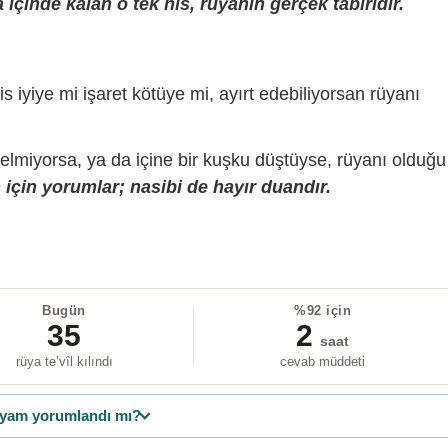
içinde kalan o tek his, rüyanın gerçek tabiridir.
is iyiye mi işaret kötüye mi, ayırt edebiliyorsan rüyanı
gelmiyorsa, ya da içine bir kuşku düştüyse, rüyanı olduğu
için yorumlar; nasibi de hayır duandır.
Bugün
%92 için
35
2
saat
rüya te’vîl kılındı
cevab müddeti
yam yorumlandı mı?