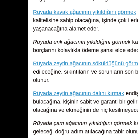
Rüyada kavak ağacının yıkıldığını görmek
kalitelisine sahip olacağına, işinde çok iler
yaşanacağına alamet eder.
Rüyada erik ağacının yıkıldığını görmek
kaf
borçlarını kolaylıkla ödeme şansı elde ede
Rüyada zeytin ağacının söküldüğünü gör
edileceğine, sıkıntıların ve sorunların son
olunur.
Rüyada zeytin ağacının dalını kırmak
endiş
bulacağına, kişinin sabit ve garanti bir ge
olacağına ve ekmeğinin de hiç kesilmeyece
Rüyada çam ağacının yıkıldığını görmek
ka
geleceği doğru adım atılacağına tabir olunu