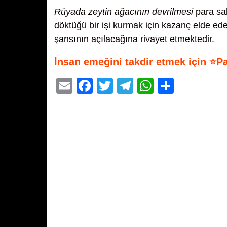
Rüyada zeytin ağacının devrilmesi
para sah
döktüğü bir işi kurmak için kazanç elde edec
şansının açılacağına rivayet etmektedir.
İnsan emeğini takdir etmek için ⭐P
E
F
T
T
W
S
m
a
wi
el
h
h
ail
c
tt
e
at
ar
e
er
gr
s
e
b
a
A
o
m
p
o
p
k