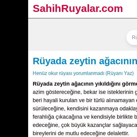
SahihRuyalar.com
Rüyada zeytin ağacının
Henüz okur rüyası yorumlanmadı (Rüyanı Yaz)
Rüyada zeytin ağacının yıkıldığını görm
azim göstereceğine, bekar ise isteklerinin 
beri hayali kurulan ve bir türlü alınamayan
sürüleceğine, kendisini kazanmaya odaklaya
ferahlığa çıkacağına ve kendisiyle birlikte 
edeceğine, çok büyük kazançlar sağlayacağı
bireylerini de mutlu edeceğine delalettir.