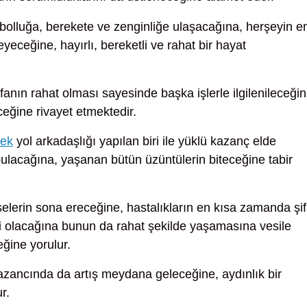
bolluğa, berekete ve zenginliğe ulaşacağına, herşeyin e
leyeceğine, hayırlı, bereketli ve rahat bir hayat
anın rahat olması sayesinde başka işlerle ilgilenileceğin
ceğine rivayet etmektedir.
mek
yol arkadaşlığı yapılan biri ile yüklü kazanç elde
 bulacağına, yaşanan bütün üzüntülerin biteceğine tabir
elerin sona ereceğine, hastalıkların en kısa zamanda şi
liri olacağına bunun da rahat şekilde yaşamasına vesile
ğine yorulur.
zancında da artış meydana geleceğine, aydınlık bir
r.