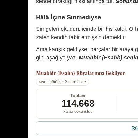
sende bıraktığı hissi aklında tut.
Sonunda 
Hâlâ İçine Sinmediyse
Simgeleri okudun, içinde bir his kaldı. O h
zaten kendin tabir etmişsin demektir.
Ama karışık geldiyse, parçalar bir araya 
gibi aşağıya yaz.
Muabbir (Esahh) senin 
Muabbir (Esahh)
Rüyalarınızı Bekliyor
son görülme 3 saat önce
Toplam
114.668
kalbe dokunuldu
Rü