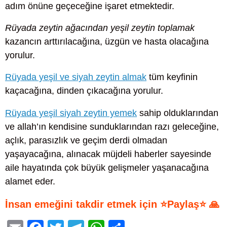
adım önüne geçeceğine işaret etmektedir.
Rüyada zeytin ağacından yeşil zeytin toplamak
kazancın arttırılacağına, üzgün ve hasta olacağına
yorulur.
Rüyada yeşil ve siyah zeytin almak
tüm keyfinin
kaçacağına, dinden çıkacağına yorulur.
Rüyada yeşil siyah zeytin yemek
sahip olduklarından
ve allah’ın kendisine sunduklarından razı geleceğine,
açlık, parasızlık ve geçim derdi olmadan
yaşayacağına, alınacak müjdeli haberler sayesinde
aile hayatında çok büyük gelişmeler yaşanacağına
alamet eder.
İnsan emeğini takdir etmek için ⭐Paylaş⭐ 🙏