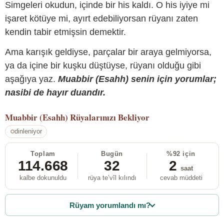
Simgeleri okudun, içinde bir his kaldı. O his iyiye mi
işaret kötüye mi, ayırt edebiliyorsan rüyanı zaten
kendin tabir etmişsin demektir.
Ama karışık geldiyse, parçalar bir araya gelmiyorsa,
ya da içine bir kuşku düştüyse, rüyanı olduğu gibi
aşağıya yaz.
Muabbir (Esahh) senin için yorumlar;
nasibi de hayır duandır.
Muabbir (Esahh)
Rüyalarınızı Bekliyor
dinleniyor
Toplam
Bugün
%92 için
114.668
32
2
saat
kalbe dokunuldu
rüya te’vîl kılındı
cevab müddeti
Rüyam yorumlandı mı?