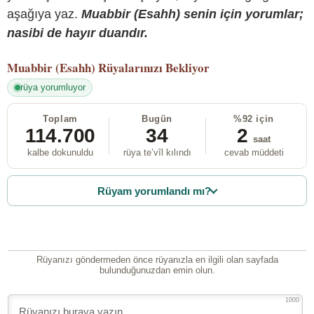
aşağıya yaz.
Muabbir (Esahh) senin için yorumlar;
nasibi de hayır duandır.
Muabbir (Esahh)
Rüyalarınızı Bekliyor
rüya yorumluyor
Toplam
Bugün
%92 için
114.700
34
2
saat
kalbe dokunuldu
rüya te’vîl kılındı
cevab müddeti
Rüyam yorumlandı mı?
Rüyanızı göndermeden önce rüyanızla en ilgili olan sayfada
bulunduğunuzdan emin olun.
1000