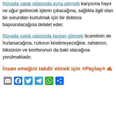
Rüyada yatak odasında ayna görmek
karşısına hayır
ve uğur getirecek işlerin çıkacağına, sağlıkla ilgili olan
bir sorundan kurtulmak için bir doktora
başvurulacağına delalet eder.
Rüyada yatak odasında tavşan görmek
ticaretinin de
hızlanacağına, rızkının kesilmeyeceğine, rahatının,
lüksünün ve konforunun da baki olacağına
yorulmaktadır.
İnsan emeğini takdir etmek için ⭐Paylaş⭐ 🙏
E
F
T
T
W
S
m
a
wi
el
h
h
ail
c
tt
e
at
ar
e
er
gr
s
e
b
a
A