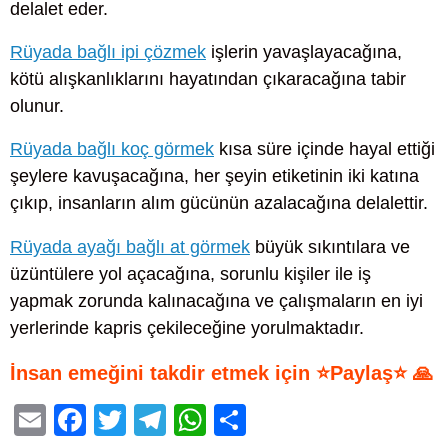
delalet eder.
Rüyada bağlı ipi çözmek
işlerin yavaşlayacağına,
kötü alışkanlıklarını hayatından çıkaracağına tabir
olunur.
Rüyada bağlı koç görmek
kısa süre içinde hayal ettiği
şeylere kavuşacağına, her şeyin etiketinin iki katına
çıkıp, insanların alım gücünün azalacağına delalettir.
Rüyada ayağı bağlı at görmek
büyük sıkıntılara ve
üzüntülere yol açacağına, sorunlu kişiler ile iş
yapmak zorunda kalınacağına ve çalışmaların en iyi
yerlerinde kapris çekileceğine yorulmaktadır.
İnsan emeğini takdir etmek için ⭐Paylaş⭐ 🙏
E
F
T
T
W
S