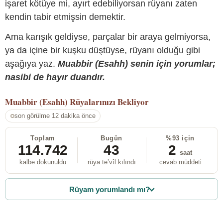
işaret kötüye mi, ayırt edebiliyorsan rüyanı zaten
kendin tabir etmişsin demektir.
Ama karışık geldiyse, parçalar bir araya gelmiyorsa,
ya da içine bir kuşku düştüyse, rüyanı olduğu gibi
aşağıya yaz.
Muabbir (Esahh) senin için yorumlar;
nasibi de hayır duandır.
Muabbir (Esahh)
Rüyalarınızı Bekliyor
son görülme 12 dakika önce
Toplam
Bugün
%93 için
114.742
43
2
saat
kalbe dokunuldu
rüya te’vîl kılındı
cevab müddeti
Rüyam yorumlandı mı?