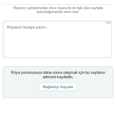
Rüyanızı göndermeden önce rüyanızla en ilgili olan sayfada
bulunduğunuzdan emin olun.
1000
Rüya yorumunuza daha sonra ulaşmak için bu sayfanın
adresini kaydedin.
Bağlantıyı kopyala