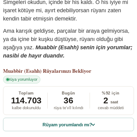
Simgeleri okudun, içinde bir his kaldı. O his iyiye mi
işaret kötüye mi, ayırt edebiliyorsan rüyanı zaten
kendin tabir etmişsin demektir.
Ama karışık geldiyse, parçalar bir araya gelmiyorsa,
ya da içine bir kuşku düştüyse, rüyanı olduğu gibi
aşağıya yaz.
Muabbir (Esahh) senin için yorumlar;
nasibi de hayır duandır.
Muabbir (Esahh)
Rüyalarınızı Bekliyor
rüya yorumluyor
Toplam
Bugün
%92 için
114.703
36
2
saat
kalbe dokunuldu
rüya te’vîl kılındı
cevab müddeti
Rüyam yorumlandı mı?