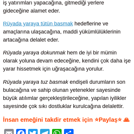
iş yatırımları yapacağına, gitmediği yerlere
gideceğine alamet eder.
Rüyada yaraya tütün basmak
hedeflerine ve
amaçlarına ulaşacağına, maddi yükümlülüklerinin
artacağına delalet eder.
Rüyada yaraya dokunmak
hem de iyi bir mümin
olarak yoluna devam edeceğine, kendini çok daha işe
yarar hissetmek için uğraşacağına yorulur.
Rüyada yaraya tuz basmak
endişeli durumların son
bulacağına ve sahip olunan yetenekler sayesinde
büyük atılımlar gerçekleştirileceğine, yapılan iyilikler
sayesinde çok sıkı dostluklar kurulcağına delalettir.
İnsan emeğini takdir etmek için ⭐Paylaş⭐ 🙏
E
F
T
T
W
S