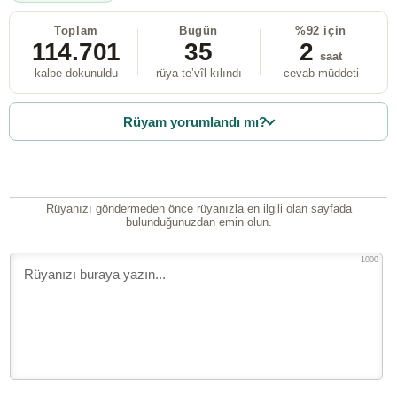
Toplam
Bugün
%92 için
114.701
35
2
saat
kalbe dokunuldu
rüya te’vîl kılındı
cevab müddeti
Rüyam yorumlandı mı?
Rüyanızı göndermeden önce rüyanızla en ilgili olan sayfada
bulunduğunuzdan emin olun.
1000