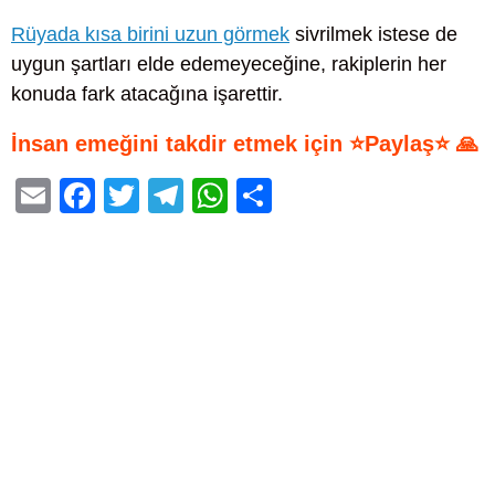
Rüyada kısa birini uzun görmek
sivrilmek istese de
uygun şartları elde edemeyeceğine, rakiplerin her
konuda fark atacağına işarettir.
İnsan emeğini takdir etmek için ⭐Paylaş⭐ 🙏
E
F
T
T
W
S
m
a
wi
el
h
h
ail
c
tt
e
at
ar
e
er
gr
s
e
b
a
A
o
m
p
o
p
k