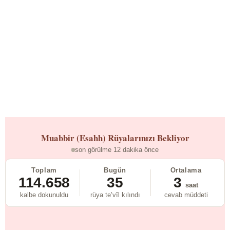
Muabbir (Esahh)
Rüyalarınızı Bekliyor
son görülme 12 dakika önce
Toplam
Bugün
Ortalama
114.658
35
3
saat
kalbe dokunuldu
rüya te’vîl kılındı
cevab müddeti