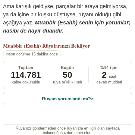
Ama karışık geldiyse, parçalar bir araya gelmiyorsa,
ya da içine bir kuşku düştüyse, rüyanı olduğu gibi
aşağıya yaz.
Muabbir (Esahh) senin için yorumlar;
nasibi de hayır duandır.
Muabbir (Esahh)
Rüyalarınızı Bekliyor
son görülme 15 dakika önce
Toplam
Bugün
%94 için
114.781
50
2
saat
kalbe dokunuldu
rüya te’vîl kılındı
cevab müddeti
Rüyam yorumlandı mı?
Rüyanızı göndermeden önce rüyanızla en ilgili olan sayfada
bulunduğunuzdan emin olun.