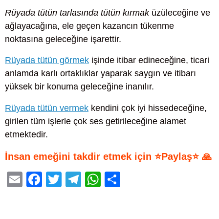
Rüyada tütün tarlasında tütün kırmak
üzüleceğine ve
ağlayacağına, ele geçen kazancın tükenme
noktasına geleceğine işarettir.
Rüyada tütün görmek
işinde itibar edineceğine, ticari
anlamda karlı ortaklıklar yaparak saygın ve itibarı
yüksek bir konuma geleceğine inanılır.
Rüyada tütün vermek
kendini çok iyi hissedeceğine,
girilen tüm işlerle çok ses getirileceğine alamet
etmektedir.
İnsan emeğini takdir etmek için ⭐Paylaş⭐ 🙏
E
F
T
T
W
S
m
a
wi
el
h
h
ail
c
tt
e
at
ar