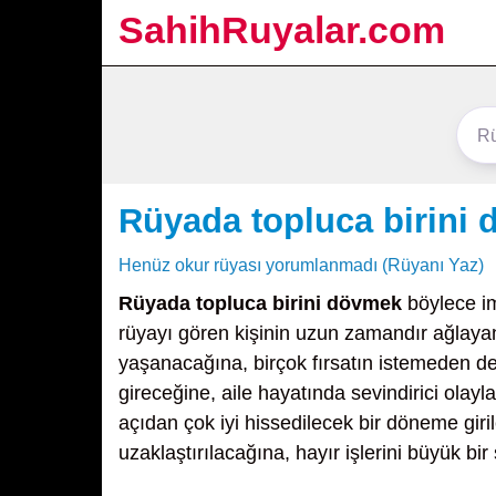
SahihRuyalar.com
Rüyada topluca birini
Henüz okur rüyası yorumlanmadı (Rüyanı Yaz)
Rüyada topluca birini dövmek
böylece im
rüyayı gören kişinin uzun zamandır ağlayan 
yaşanacağına, birçok fırsatın istemeden de 
gireceğine, aile hayatında sevindirici olayl
açıdan çok iyi hissedilecek bir döneme giri
uzaklaştırılacağına, hayır işlerini büyük bir