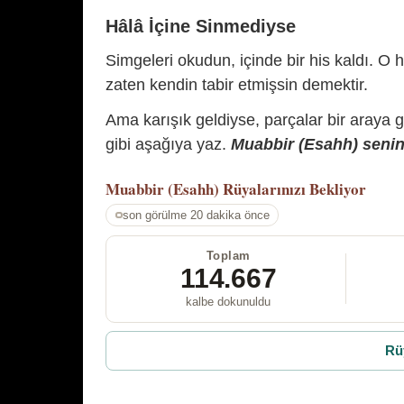
Hâlâ İçine Sinmediyse
Simgeleri okudun, içinde bir his kaldı. O h
zaten kendin tabir etmişsin demektir.
Ama karışık geldiyse, parçalar bir araya 
gibi aşağıya yaz.
Muabbir (Esahh) senin 
Muabbir (Esahh)
Rüyalarınızı Bekliyor
son görülme 20 dakika önce
Toplam
114.667
kalbe dokunuldu
Rü