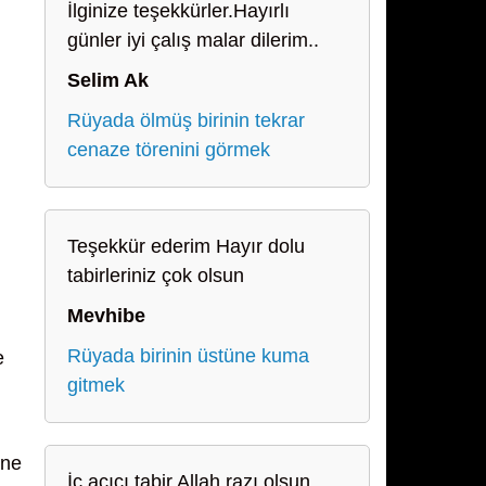
İlginize teşekkürler.Hayırlı
günler iyi çalış malar dilerim..
Selim Ak
Rüyada ölmüş birinin tekrar
cenaze törenini görmek
Teşekkür ederim Hayır dolu
tabirleriniz çok olsun
Mevhibe
Rüyada birinin üstüne kuma
e
gitmek
ine
İç açıcı tabir Allah razı olsun