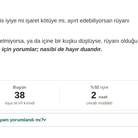
is iyiye mi işaret kötüye mi, ayırt edebiliyorsan rüyanı
gelmiyorsa, ya da içine bir kuşku düştüyse, rüyanı olduğu
için yorumlar; nasibi de hayır duandır.
Bugün
%92 için
38
2
saat
rüya te’vîl kılındı
cevab müddeti
yam yorumlandı mı?