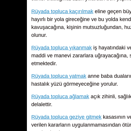
Rüyada topluca kaçırılmak
eline geçen büyü
hayırlı bir yola gireceğine ve bu yolda kend
kavuşacağına, kişinin mutsuzluğundan, hu
olunur.
Rüyada topluca yıkanmak
iş hayatındaki v
maddi ve manevi zararlara uğrayacağına, so
etmektedir.
Rüyada topluca yatmak
anne baba duaların
hastalık yüzü görmeyeceğine yorulur.
Rüyada topluca ağlamak
açık zihinli, sağl
delalettir.
Rüyada topluca geziye gitmek
kasasının ve
verilen kararların uygulanmamasından ötü