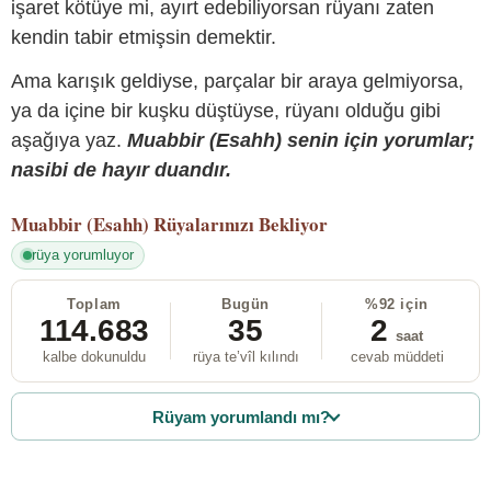
işaret kötüye mi, ayırt edebiliyorsan rüyanı zaten
kendin tabir etmişsin demektir.
Ama karışık geldiyse, parçalar bir araya gelmiyorsa,
ya da içine bir kuşku düştüyse, rüyanı olduğu gibi
aşağıya yaz.
Muabbir (Esahh) senin için yorumlar;
nasibi de hayır duandır.
Muabbir (Esahh)
Rüyalarınızı Bekliyor
rüya yorumluyor
Toplam
Bugün
%92 için
114.683
35
2
saat
kalbe dokunuldu
rüya te’vîl kılındı
cevab müddeti
Rüyam yorumlandı mı?