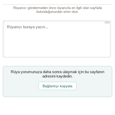
Rüyanızı göndermeden önce rüyanızla en ilgili olan sayfada
bulunduğunuzdan emin olun.
1000
Rüya yorumunuza daha sonra ulaşmak için bu sayfanın
adresini kaydedin.
Bağlantıyı kopyala