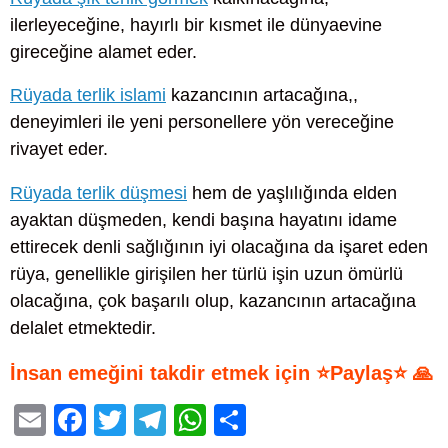
ilerleyeceğine, hayırlı bir kısmet ile dünyaevine
gireceğine alamet eder.
Rüyada terlik islami
kazancının artacağına,,
deneyimleri ile yeni personellere yön vereceğine
rivayet eder.
Rüyada terlik düşmesi
hem de yaşlılığında elden
ayaktan düşmeden, kendi başına hayatını idame
ettirecek denli sağlığının iyi olacağına da işaret eden
rüya, genellikle girişilen her türlü işin uzun ömürlü
olacağına, çok başarılı olup, kazancının artacağına
delalet etmektedir.
İnsan emeğini takdir etmek için ⭐Paylaş⭐ 🙏
E
F
T
T
W
S