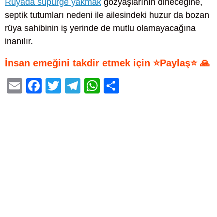
Rüyada süpürge yakmak
gözyaşlarının dineceğine,
septik tutumları nedeni ile ailesindeki huzur da bozan
rüya sahibinin iş yerinde de mutlu olamayacağına
inanılır.
İnsan emeğini takdir etmek için ⭐Paylaş⭐ 🙏
E
F
T
T
W
S
m
a
wi
el
h
h
ail
c
tt
e
at
ar
e
er
gr
s
e
b
a
A
o
m
p
o
p
k