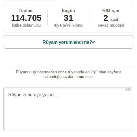
Toplam
Bugün
%93 için
114.705
31
2
saat
kalbe dokunuldu
rüya te’vîl kılındı
cevab müddeti
Rüyam yorumlandı mı?
Rüyanızı göndermeden önce rüyanızla en ilgili olan sayfada
bulunduğunuzdan emin olun.
1000