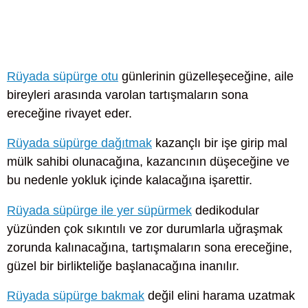
Rüyada süpürge otu
günlerinin güzelleşeceğine, aile
bireyleri arasında varolan tartışmaların sona
ereceğine rivayet eder.
Rüyada süpürge dağıtmak
kazançlı bir işe girip mal
mülk sahibi olunacağına, kazancının düşeceğine ve
bu nedenle yokluk içinde kalacağına işarettir.
Rüyada süpürge ile yer süpürmek
dedikodular
yüzünden çok sıkıntılı ve zor durumlarla uğraşmak
zorunda kalınacağına, tartışmaların sona ereceğine,
güzel bir birlikteliğe başlanacağına inanılır.
Rüyada süpürge bakmak
değil elini harama uzatmak