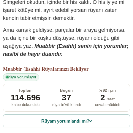
Simgeleri okudun, içinde bir his kaldı. O his iyiye mi
işaret kötüye mi, ayırt edebiliyorsan rüyanı zaten
kendin tabir etmişsin demektir.
Ama karışık geldiyse, parçalar bir araya gelmiyorsa,
ya da içine bir kuşku düştüyse, rüyanı olduğu gibi
aşağıya yaz.
Muabbir (Esahh) senin için yorumlar;
nasibi de hayır duandır.
Muabbir (Esahh)
Rüyalarınızı Bekliyor
rüya yorumluyor
Toplam
Bugün
%92 için
114.696
37
2
saat
kalbe dokunuldu
rüya te’vîl kılındı
cevab müddeti
Rüyam yorumlandı mı?