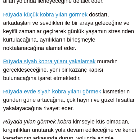
allah yolunda ilerleyeceğine delalet eder.
Rüyada küçük kobra yılan görmek
dostları,
arkadaşları ve sevdikleri ile bir araya geleceğine ve
keyifli zamanlar geçirerek günlük yaşamın stresinden
kurtulacağına, ayrılıkların birleşmeyle
noktalanacağına alamet eder.
Rüyada siyah kobra yılanı yakalamak
muradın
gerçekleşeceğine, yeni bir kazanç kapısı
bulunacağına işaret etmektedir.
Rüyada evde siyah kobra yılanı görmek
kısmetlerin
günden güne artacağına, çok hayırlı ve güzel fırsatlar
yakalayacağına rivayet eder.
Rüyada yılan görmek kobra
kimseyle küs olmadan,
kırgınlıkları unutarak yola devam edileceğine ve kendi
kararlarının arkasında durup, yolunda azimle