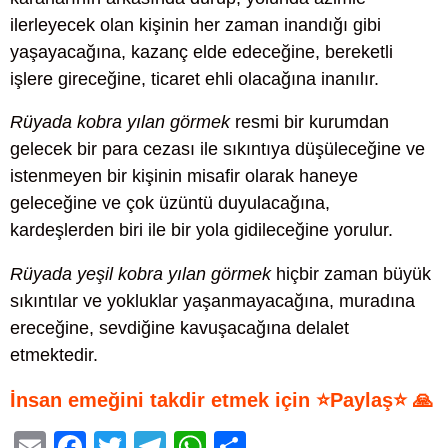
ilerleyecek olan kişinin her zaman inandığı gibi
yaşayacağına, kazanç elde edeceğine, bereketli
işlere gireceğine, ticaret ehli olacağına inanılır.
Rüyada kobra yılan görmek
resmi bir kurumdan
gelecek bir para cezası ile sıkıntıya düşüleceğine ve
istenmeyen bir kişinin misafir olarak haneye
geleceğine ve çok üzüntü duyulacağına,
kardeşlerden biri ile bir yola gidileceğine yorulur.
Rüyada yeşil kobra yılan görmek
hiçbir zaman büyük
sıkıntılar ve yokluklar yaşanmayacağına, muradına
ereceğine, sevdiğine kavuşacağına delalet
etmektedir.
İnsan emeğini takdir etmek için ⭐Paylaş⭐ 🙏
E
F
T
T
W
S