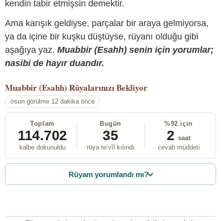
kendin tabir etmişsin demektir.
Ama karışık geldiyse, parçalar bir araya gelmiyorsa,
ya da içine bir kuşku düştüyse, rüyanı olduğu gibi
aşağıya yaz.
Muabbir (Esahh) senin için yorumlar;
nasibi de hayır duandır.
Muabbir (Esahh)
Rüyalarınızı Bekliyor
son görülme 12 dakika önce
Toplam
Bugün
%92 için
114.702
35
2
saat
kalbe dokunuldu
rüya te’vîl kılındı
cevab müddeti
Rüyam yorumlandı mı?