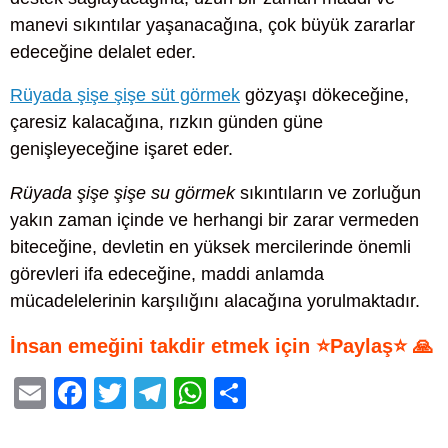
manevi sıkıntılar yaşanacağına, çok büyük zararlar
edeceğine delalet eder.
Rüyada şişe şişe süt görmek
gözyaşı dökeceğine,
çaresiz kalacağına, rızkın günden güne
genişleyeceğine işaret eder.
Rüyada şişe şişe su görmek
sıkıntıların ve zorluğun
yakın zaman içinde ve herhangi bir zarar vermeden
biteceğine, devletin en yüksek mercilerinde önemli
görevleri ifa edeceğine, maddi anlamda
mücadelelerinin karşılığını alacağına yorulmaktadır.
İnsan emeğini takdir etmek için ⭐Paylaş⭐ 🙏
E
F
T
T
W
S
m
a
wi
el
h
h