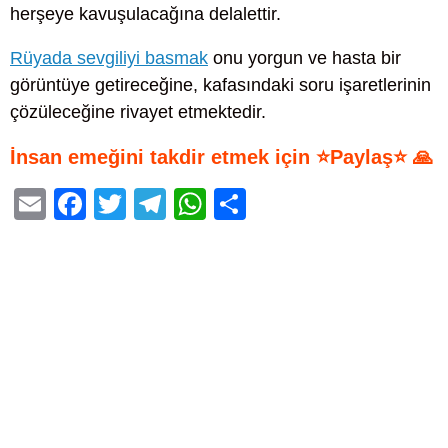
herşeye kavuşulacağına delalettir.
Rüyada sevgiliyi basmak
onu yorgun ve hasta bir
görüntüye getireceğine, kafasındaki soru işaretlerinin
çözüleceğine rivayet etmektedir.
İnsan emeğini takdir etmek için ⭐Paylaş⭐ 🙏
E
F
T
T
W
S
m
a
wi
el
h
h
ail
c
tt
e
at
ar
e
er
gr
s
e
b
a
A
o
m
p
o
p
k