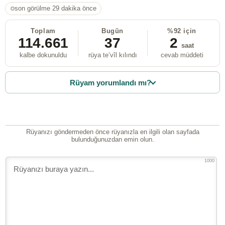
son görülme 29 dakika önce
Toplam
Bugün
%92 için
114.661
37
2
saat
kalbe dokunuldu
rüya te’vîl kılındı
cevab müddeti
Rüyam yorumlandı mı?
Rüyanızı göndermeden önce rüyanızla en ilgili olan sayfada
bulunduğunuzdan emin olun.
1000