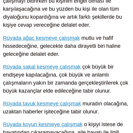
çalışmayı bitirirken bu kişinim engel olması ile
karşılaşacağına ve bu yüzden bu kişi ile olan tüm
diyaloğunu kopardığına ve artık farklı şekillerde bu
kişiye cevap vereceğine delalet eder.
Rüyada ağaç kesmeye çalışmak
mutlu ve hafif
hissedeceğine, gelecekte daha dirayetli biri haline
geleceğine delalet eder.
Rüyada sakal kesmeye çalışmak
çok büyük bir
endişeye kapılacağına, çok büyük ve anlamlı
çalışmaların yakın bir zamanda gerçekleştirilerek çok
büyük kazançlar elde edileceğine tabir olunur.
Rüyada tavuk kesmeye çalışmak
muradın olacağına,
uzaktan haberler işiteceğine tabir olunur.
Rüyada koyun kesmeye çalışmak
o kişiyi istese de
hayatından çıkaramayacağına, aile hayatı ile ilgili