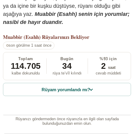
ya da içine bir kuşku düştüyse, rüyanı olduğu gibi
aşağıya yaz.
Muabbir (Esahh) senin için yorumlar;
nasibi de hayır duandır.
Muabbir (Esahh)
Rüyalarınızı Bekliyor
son görülme 1 saat önce
Toplam
Bugün
%93 için
114.705
34
2
saat
kalbe dokunuldu
rüya te’vîl kılındı
cevab müddeti
Rüyam yorumlandı mı?
Rüyanızı göndermeden önce rüyanızla en ilgili olan sayfada
bulunduğunuzdan emin olun.