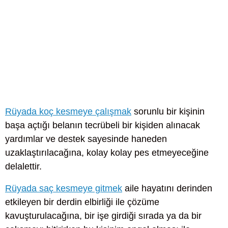
Rüyada koç kesmeye çalışmak
sorunlu bir kişinin
başa açtığı belanın tecrübeli bir kişiden alınacak
yardımlar ve destek sayesinde haneden
uzaklaştırılacağına, kolay kolay pes etmeyeceğine
delalettir.
Rüyada saç kesmeye gitmek
aile hayatını derinden
etkileyen bir derdin elbirliği ile çözüme
kavuşturulacağına, bir işe girdiği sırada ya da bir