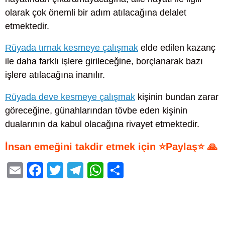
olarak çok önemli bir adım atılacağına delalet
etmektedir.
Rüyada tırnak kesmeye çalışmak
elde edilen kazanç
ile daha farklı işlere girileceğine, borçlanarak bazı
işlere atılacağına inanılır.
Rüyada deve kesmeye çalışmak
kişinin bundan zarar
göreceğine, günahlarından tövbe eden kişinin
dualarının da kabul olacağına rivayet etmektedir.
İnsan emeğini takdir etmek için ⭐Paylaş⭐ 🙏
E
F
T
T
W
S
m
a
wi
el
h
h
ail
c
tt
e
at
ar
e
er
gr
s
e