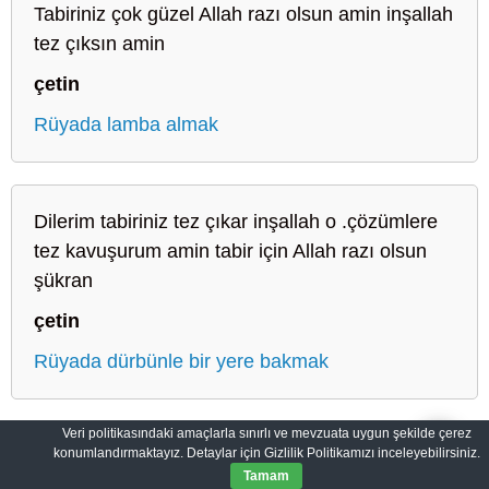
Tabiriniz çok güzel Allah razı olsun amin inşallah
tez çıksın amin
çetin
Rüyada lamba almak
Dilerim tabiriniz tez çıkar inşallah o .çözümlere
tez kavuşurum amin tabir için Allah razı olsun
şükran
çetin
Rüyada dürbünle bir yere bakmak
Veri politikasındaki amaçlarla sınırlı ve mevzuata uygun şekilde çerez
konumlandırmaktayız. Detaylar için Gizlilik Politikamızı inceleyebilirsiniz.
Sahih Rüyalar: Rüyaların Dilini Öğrenin
Gizlilik Politikası
Tamam
© 2012-2026
SahihRuyalar.com
|
Tüm Hakları Saklıdır.