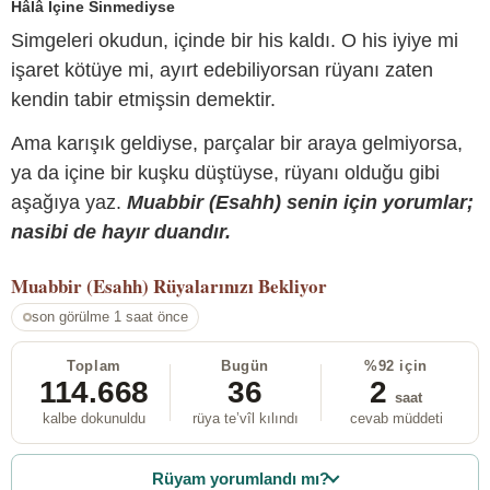
Hâlâ İçine Sinmediyse
Simgeleri okudun, içinde bir his kaldı. O his iyiye mi
işaret kötüye mi, ayırt edebiliyorsan rüyanı zaten
kendin tabir etmişsin demektir.
Ama karışık geldiyse, parçalar bir araya gelmiyorsa,
ya da içine bir kuşku düştüyse, rüyanı olduğu gibi
aşağıya yaz.
Muabbir (Esahh) senin için yorumlar;
nasibi de hayır duandır.
Muabbir (Esahh)
Rüyalarınızı Bekliyor
son görülme 1 saat önce
Toplam
Bugün
%92 için
114.668
36
2
saat
kalbe dokunuldu
rüya te’vîl kılındı
cevab müddeti
Rüyam yorumlandı mı?