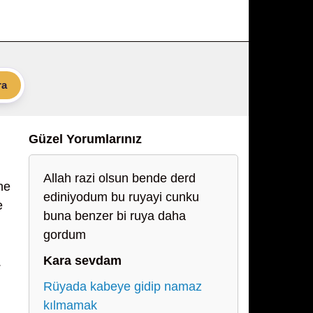
ra
Güzel Yorumlarınız
Allah razi olsun bende derd
ne
ediniyodum bu ruyayi cunku
e
buna benzer bi ruya daha
gordum
Kara sevdam
.
Rüyada kabeye gidip namaz
kılmamak