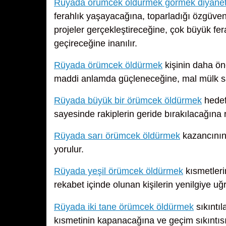
Rüyada örümcek öldürmek görmek diyane
ferahlık yaşayacağına, toparladığı özgüven
projeler gerçekleştireceğine, çok büyük fe
geçireceğine inanılır.
Rüyada örümcek öldürmek
kişinin daha ön
maddi anlamda güçleneceğine, mal mülk sah
Rüyada büyük bir örümcek öldürmek
hedefl
sayesinde rakiplerin geride bırakılacağına 
Rüyada sarı örümcek öldürmek
kazancının
yorulur.
Rüyada yeşil örümcek öldürmek
kısmetleri
rekabet içinde olunan kişilerin yenilgiye uğr
Rüyada iki tane örümcek öldürmek
sıkıntıl
kısmetinin kapanacağına ve geçim sıkıntıs