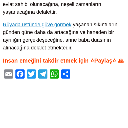
evlat sahibi olunacağına, neşeli zamanların
yaşanacağına delalettir.
Rüyada üstünde güve görmek
yaşanan sıkıntıların
günden güne daha da artacağına ve haneden bir
ayrılığın gerçekleşeceğine, anne baba duasının
alınacağına delalet etmektedir.
İnsan emeğini takdir etmek için ⭐Paylaş⭐ 🙏
E
F
T
T
W
S
m
a
wi
el
h
h
ail
c
tt
e
at
ar
e
er
gr
s
e
b
a
A
o
m
p