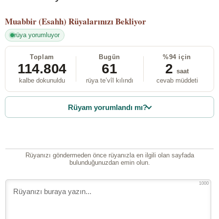
Muabbir (Esahh)
Rüyalarınızı Bekliyor
rüya yorumluyor
Toplam
Bugün
%94 için
114.804
61
2
saat
kalbe dokunuldu
rüya te’vîl kılındı
cevab müddeti
Rüyam yorumlandı mı?
Rüyanızı göndermeden önce rüyanızla en ilgili olan sayfada
bulunduğunuzdan emin olun.
1000