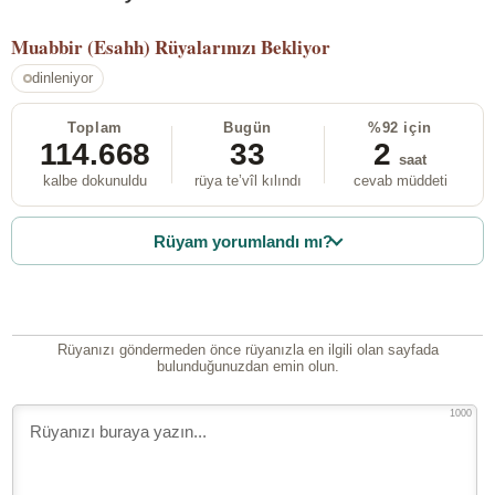
Muabbir (Esahh)
Rüyalarınızı Bekliyor
dinleniyor
Toplam
Bugün
%92 için
114.668
33
2
saat
kalbe dokunuldu
rüya te’vîl kılındı
cevab müddeti
Rüyam yorumlandı mı?
Rüyanızı göndermeden önce rüyanızla en ilgili olan sayfada
bulunduğunuzdan emin olun.
1000