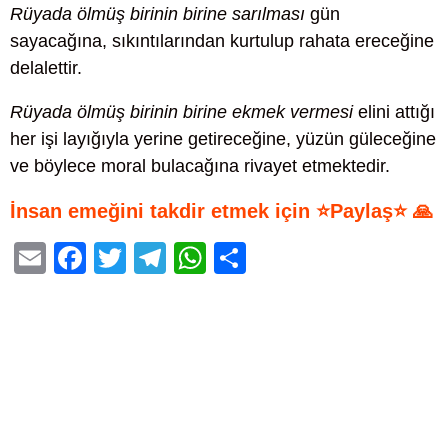
Rüyada ölmüş birinin birine sarılması
gün
sayacağına, sıkıntılarından kurtulup rahata ereceğine
delalettir.
Rüyada ölmüş birinin birine ekmek vermesi
elini attığı
her işi layığıyla yerine getireceğine, yüzün güleceğine
ve böylece moral bulacağına rivayet etmektedir.
İnsan emeğini takdir etmek için ⭐Paylaş⭐ 🙏
E
F
T
T
W
S
m
a
wi
el
h
h
ail
c
tt
e
at
ar
e
er
gr
s
e
b
a
A
o
m
p