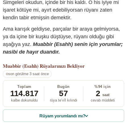
Simgeleri okudun, içinde bir his kaldı. O his iyiye mi
işaret kötüye mi, ayırt edebiliyorsan rüyanı zaten
kendin tabir etmişsin demektir.
Ama karışık geldiyse, parçalar bir araya gelmiyorsa,
ya da içine bir kuşku düştüyse, rüyanı olduğu gibi
aşağıya yaz.
Muabbir (Esahh) senin için yorumlar;
nasibi de hayır duandır.
Muabbir (Esahh)
Rüyalarınızı Bekliyor
son görülme 3 saat önce
Toplam
Bugün
%94 için
114.817
57
2
saat
kalbe dokunuldu
rüya te’vîl kılındı
cevab müddeti
Rüyam yorumlandı mı?