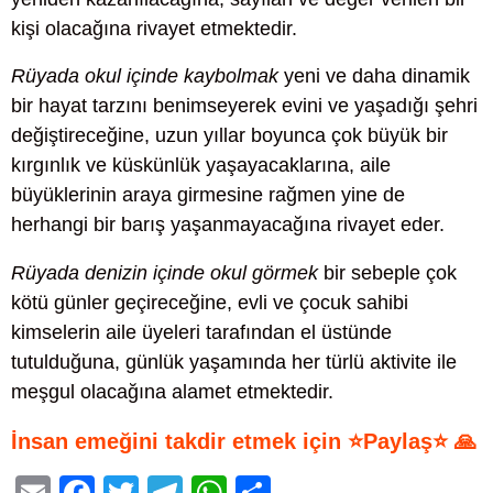
kişi olacağına rivayet etmektedir.
Rüyada okul içinde kaybolmak
yeni ve daha dinamik
bir hayat tarzını benimseyerek evini ve yaşadığı şehri
değiştireceğine, uzun yıllar boyunca çok büyük bir
kırgınlık ve küskünlük yaşayacaklarına, aile
büyüklerinin araya girmesine rağmen yine de
herhangi bir barış yaşanmayacağına rivayet eder.
Rüyada denizin içinde okul görmek
bir sebeple çok
kötü günler geçireceğine, evli ve çocuk sahibi
kimselerin aile üyeleri tarafından el üstünde
tutulduğuna, günlük yaşamında her türlü aktivite ile
meşgul olacağına alamet etmektedir.
İnsan emeğini takdir etmek için ⭐Paylaş⭐ 🙏
E
F
T
T
W
S