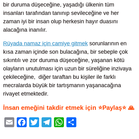
bir duruma düşeceğine, yaşadığı ülkenin tüm
insanları tarafından tanınıp sevileceğine ve her
zaman iyi bir insan olup herkesin hayır duasını
alacağına inanılır.
Rüyada namaz için camiye gitmek
sorunlarının en
kısa zaman içinde son bulacağına, bir sebeple çok
sıkıntılı ve zor duruma düşeceğine, yaşanan kötü
olayların unutulması için uzun bir süreliğine inzivaya
çekileceğine, diğer taraftan bu kişiler ile farklı
mecralarda büyük bir tartışmanın yaşanacağına
rivayet etmektedir.
İnsan emeğini takdir etmek için ⭐Paylaş⭐ 🙏
E
F
T
T
W
S
m
a
wi
el
h
h