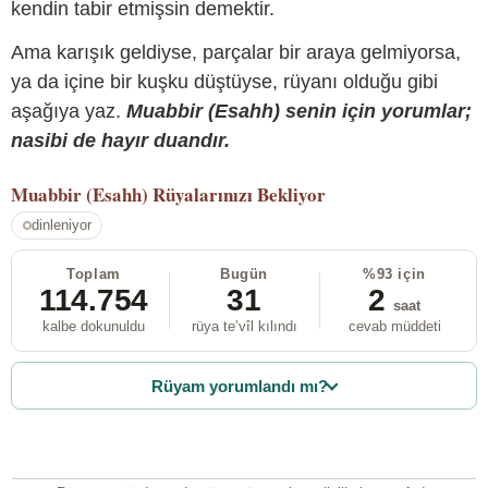
kendin tabir etmişsin demektir.
Ama karışık geldiyse, parçalar bir araya gelmiyorsa,
ya da içine bir kuşku düştüyse, rüyanı olduğu gibi
aşağıya yaz.
Muabbir (Esahh) senin için yorumlar;
nasibi de hayır duandır.
Muabbir (Esahh)
Rüyalarınızı Bekliyor
dinleniyor
Toplam
Bugün
%93 için
114.754
31
2
saat
kalbe dokunuldu
rüya te’vîl kılındı
cevab müddeti
Rüyam yorumlandı mı?