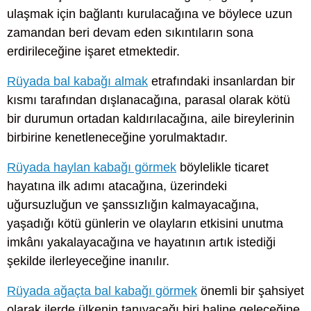
ulaşmak için bağlantı kurulacağına ve böylece uzun
zamandan beri devam eden sıkıntıların sona
erdirileceğine işaret etmektedir.
Rüyada bal kabağı almak
etrafındaki insanlardan bir
kısmı tarafından dışlanacağına, parasal olarak kötü
bir durumun ortadan kaldırılacağına, aile bireylerinin
birbirine kenetleneceğine yorulmaktadır.
Rüyada haylan kabağı görmek
böylelikle ticaret
hayatına ilk adımı atacağına, üzerindeki
uğursuzluğun ve şanssızlığın kalmayacağına,
yaşadığı kötü günlerin ve olayların etkisini unutma
imkânı yakalayacağına ve hayatının artık istediği
şekilde ilerleyeceğine inanılır.
Rüyada ağaçta bal kabağı görmek
önemli bir şahsiyet
olarak ilerde ülkenin tanıyacağı biri haline geleceğine,