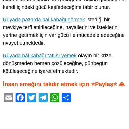
kendi içindeki gücü keşfedeceğine tabir olunur.
Rüyada pazarda bal kabağı görmek
istediği bir
mevkiye terfi ettirileceğine, hayallerini ve isteklerini
yerine getirmek için var gücü ile mücadele edeceğine
rivayet etmektedir.
Rüyada bal kabağı tatlısı yemek
olayın bir krize
dönüşmeden hemen çözüleceğine, günbegün
kötüleşeceğine işaret etmektedir.
İnsan emeğini takdir etmek için ⭐Paylaş⭐ 🙏
E
F
T
T
W
S
m
a
wi
el
h
h
ail
c
tt
e
at
ar
e
er
gr
s
e