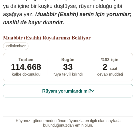
ya da içine bir kuşku düştüyse, rüyanı olduğu gibi
aşağıya yaz.
Muabbir (Esahh) senin için yorumlar;
nasibi de hayır duandır.
Muabbir (Esahh)
Rüyalarınızı Bekliyor
dinleniyor
Toplam
Bugün
%92 için
114.668
33
2
saat
kalbe dokunuldu
rüya te’vîl kılındı
cevab müddeti
Rüyam yorumlandı mı?
Rüyanızı göndermeden önce rüyanızla en ilgili olan sayfada
bulunduğunuzdan emin olun.