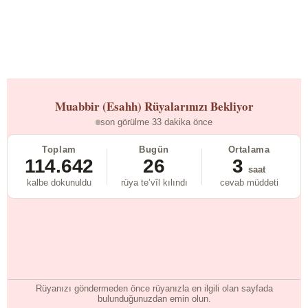
Muabbir (Esahh)
Rüyalarınızı Bekliyor
son görülme 33 dakika önce
Toplam
Bugün
Ortalama
114.642
26
3
saat
kalbe dokunuldu
rüya te’vîl kılındı
cevab müddeti
Rüyanızı göndermeden önce rüyanızla en ilgili olan sayfada
bulunduğunuzdan emin olun.