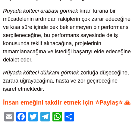
Rüyada köfteci arabası görmek
kıran kırana bir
mücadelenin ardından rakiplerin çok zarar edeceğine
ve kısa süre içinde pek beklenmeyen bir performans
sergileneceğine, bu performans sayesinde de iş
konusunda teklif alınacağına, projelerinin
tamamlanacağına ve istediği başarıyı elde edeceğine
delalet eder.
Rüyada köfteci dükkanı görmek
zorluğa düşeceğine,
zarara uğrayacağına, hasta ve zor geçireceğine
işaret etmektedir.
İnsan emeğini takdir etmek için ⭐Paylaş⭐ 🙏
E
F
T
T
W
S
m
a
wi
el
h
h