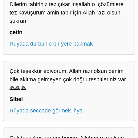
Dilerim tabiriniz tez çıkar inşallah o .çözümlere
tez kavuşurum amin tabir için Allah razı olsun
şükran
çetin
Rüyada dürbünle bir yere bakmak
Çok teşekkür ediyorum, Allah razı olsun benim
bile aklıma gelmeyen çok doğru tespitleriniz var
🙏🙏🙏
Sibel
Rüyada seccade görmek ihya
Çok teşekkür ederim hocam Allahım razı olsun