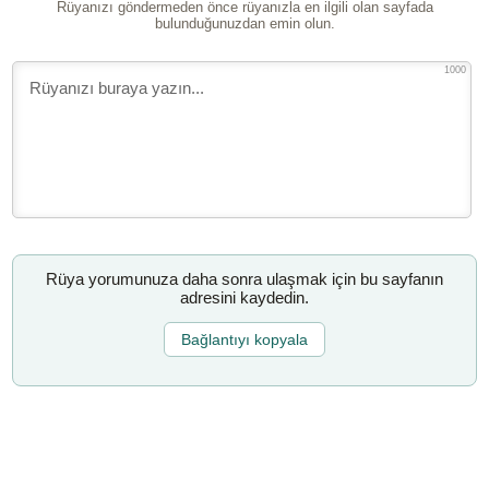
Rüyanızı göndermeden önce rüyanızla en ilgili olan sayfada
bulunduğunuzdan emin olun.
1000
Rüya yorumunuza daha sonra ulaşmak için bu sayfanın
adresini kaydedin.
Bağlantıyı kopyala