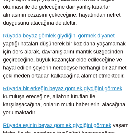
okuması ile de geleceğine dair yanlış kararlar
almasının cezasını çekeceğine, hayatından nefret
duygusunu atacağına delalettir.
Rüyada beyaz gömlek giydiğini görmek diyanet
yaptığı hataları düşünerek bir kez daha yaşamamak
için ders alarak, davranışlarını mantık süzgecinden
geçireceğine, büyük kazançlar elde edileceğine ve
hayal edilen şeylerin neredeyse herhangi bir zahmet
çekilmeden ortadan kalkacağına alamet etmektedir.
Rüyada bir erkeğin beyaz gömlek giydiğini görmek
kurtuluşa ereceğine, allah’ın lütufları ile
karşılaşacağına, onların mutlu haberlerini alacağına
yorulmaktadır.
Rüyada eşinin beyaz gömlek giydiğini görmek
yaşam