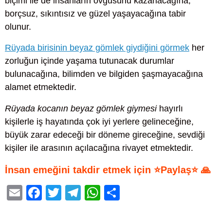
biçimi ile de insanların övgüsünü kazanacağına,
borçsuz, sıkıntısız ve güzel yaşayacağına tabir
olunur.
Rüyada birisinin beyaz gömlek giydiğini görmek
her
zorluğun içinde yaşama tutunacak durumlar
bulunacağına, bilimden ve bilgiden şaşmayacağına
alamet etmektedir.
Rüyada kocanın beyaz gömlek giymesi
hayırlı
kişilerle iş hayatında çok iyi yerlere gelineceğine,
büyük zarar edeceği bir döneme gireceğine, sevdiği
kişiler ile arasının açılacağına rivayet etmektedir.
İnsan emeğini takdir etmek için ⭐Paylaş⭐ 🙏
E
F
T
T
W
S
m
a
wi
el
h
h