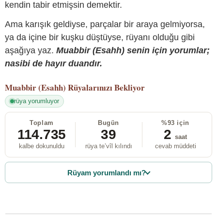
kendin tabir etmişsin demektir.
Ama karışık geldiyse, parçalar bir araya gelmiyorsa,
ya da içine bir kuşku düştüyse, rüyanı olduğu gibi
aşağıya yaz.
Muabbir (Esahh) senin için yorumlar;
nasibi de hayır duandır.
Muabbir (Esahh)
Rüyalarınızı Bekliyor
rüya yorumluyor
Toplam
Bugün
%93 için
114.735
39
2
saat
kalbe dokunuldu
rüya te’vîl kılındı
cevab müddeti
Rüyam yorumlandı mı?