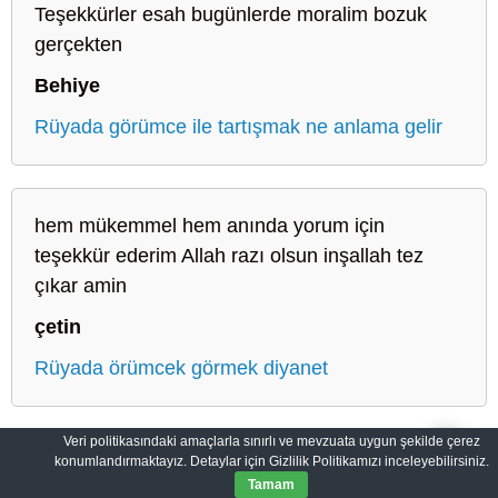
Teşekkürler esah bugünlerde moralim bozuk
gerçekten
Behiye
Rüyada görümce ile tartışmak ne anlama gelir
hem mükemmel hem anında yorum için
teşekkür ederim Allah razı olsun inşallah tez
çıkar amin
çetin
Rüyada örümcek görmek diyanet
Veri politikasındaki amaçlarla sınırlı ve mevzuata uygun şekilde çerez
konumlandırmaktayız. Detaylar için Gizlilik Politikamızı inceleyebilirsiniz.
Sahih Rüyalar: Rüyaların Dilini Öğrenin
Gizlilik Politikası
Tamam
© 2012-2026
SahihRuyalar.com
|
Tüm Hakları Saklıdır.