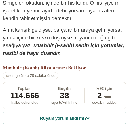
Simgeleri okudun, içinde bir his kaldı. O his iyiye mi
işaret kötüye mi, ayırt edebiliyorsan rüyanı zaten
kendin tabir etmişsin demektir.
Ama karışık geldiyse, parçalar bir araya gelmiyorsa,
ya da içine bir kuşku düştüyse, rüyanı olduğu gibi
aşağıya yaz.
Muabbir (Esahh) senin için yorumlar;
nasibi de hayır duandır.
Muabbir (Esahh)
Rüyalarınızı Bekliyor
son görülme 20 dakika önce
Toplam
Bugün
%92 için
114.666
38
2
saat
kalbe dokunuldu
rüya te’vîl kılındı
cevab müddeti
Rüyam yorumlandı mı?