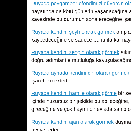
Rüyada peygamber efendimizi güvercin ol
hayatında da kötü günlerin yaşanacağına anc
sayesinde bu durumun sona ereceğine işar
Rüyada kendini şeyh olarak görmek
ön pla
kaybedeceğine ve sadece bununla kalmayac
Rüyada kendini zengin olarak görmek
sıkın
doğru adımlar ile mutluluğa kavuşulacağına
Rüyada aynada kendini cin olarak görmek
işaret etmektedir.
Rüyada kendini hamile olarak görme
bir se
içinde huzursuz bir şekilde bulabileceğine, ç
gireceğine ve çok hayırlı bir evlada sahip 
Rüyada kendini ajan olarak görmek
düşman
rivayet eder.