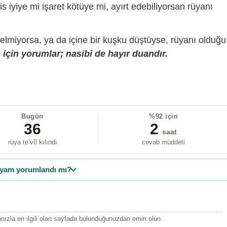
is iyiye mi işaret kötüye mi, ayırt edebiliyorsan rüyanı
gelmiyorsa, ya da içine bir kuşku düştüyse, rüyanı olduğu
için yorumlar; nasibi de hayır duandır.
Bugün
%92 için
36
2
saat
rüya te’vîl kılındı
cevab müddeti
yam yorumlandı mı?
ızla en ilgili olan sayfada bulunduğunuzdan emin olun.