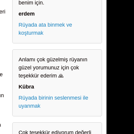
benim için.
eri
erdem
Rüyada ata binmek ve
koşturmak
Anlamı çok güzelmiş rüyanın
güzel yorumunuz için çok
ne
teşekkür ederim 🙏
Kübra
ın
Rüyada birinin seslenmesi ile
uyanmak
a
Çok teşekkür ediyorum değerli