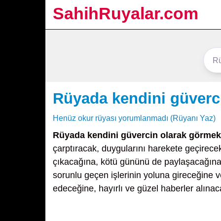
SahihRuyalar.com
Rüyada kendini güverc
Henüz okur rüyası yorumlanmadı (Rüyanı Yaz)
Rüyada kendini güvercin olarak görmek
çarptıracak, duygularını harekete geçirecek
çıkacağına, kötü gününü de paylaşacağına, 
sorunlu geçen işlerinin yoluna gireceğine v
edeceğine, hayırlı ve güzel haberler alına