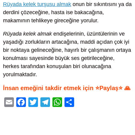
Rüyada kelek turşusu almak
onun bir sıkıntısını ya da
derdini çözeceğine, hasta ise bakacağına,
makamının tehlikeye gireceğine yorulur.
Rüyada kelek almak
endişelerinin, üzüntülerinin ve
yaşadığı zorlukların artacağına, maddi açıdan çok iyi
bir noktaya gelineceğine, hayırlı bir çalışmanın ortaya
konulması sayesinde büyük ses getirileceğine,
herkes tarafından konuşulan biri olunacağına
yorulmaktadır.
İnsan emeğini takdir etmek için ⭐Paylaş⭐ 🙏
E
F
T
T
W
S
m
a
wi
el
h
h
ail
c
tt
e
at
ar
e
er
gr
s
e