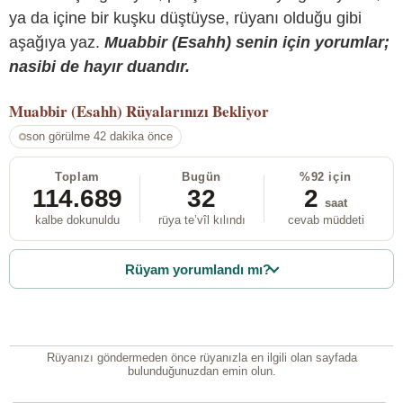
ya da içine bir kuşku düştüyse, rüyanı olduğu gibi
aşağıya yaz.
Muabbir (Esahh) senin için yorumlar;
nasibi de hayır duandır.
Muabbir (Esahh)
Rüyalarınızı Bekliyor
son görülme 42 dakika önce
Toplam
Bugün
%92 için
114.689
32
2
saat
kalbe dokunuldu
rüya te’vîl kılındı
cevab müddeti
Rüyam yorumlandı mı?
Rüyanızı göndermeden önce rüyanızla en ilgili olan sayfada
bulunduğunuzdan emin olun.