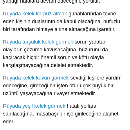
yaptığı hatalara devam edeceğine yorulur.
Rüyada kelek karpuz almak
günahlarından tövbe
eden kişinin dualarının da kabul olacağına, nüfuzlu
biri tarafından himaye altına alınacağına işarettir.
Rüyada turşuluk kelek görmek
sorun yaratan
olayların çözüme kavuşacağına, huzurunu da
kaçıracak hiçbir önemli sorun ve kötü olayla
karşılaşmayacağına delalet etmektedir.
Rüyada kelek kavun görmek
sevdiği kişilere yardım
edeceğine, gireceği bir işten ötürü çok büyük bir
üzüntü yaşayacağına rivayet etmektedir.
Rüyada yeşil kelek görmek
hatalı yollara
sapılacağına, masabaşı bir işe girileceğine alamet
eder.