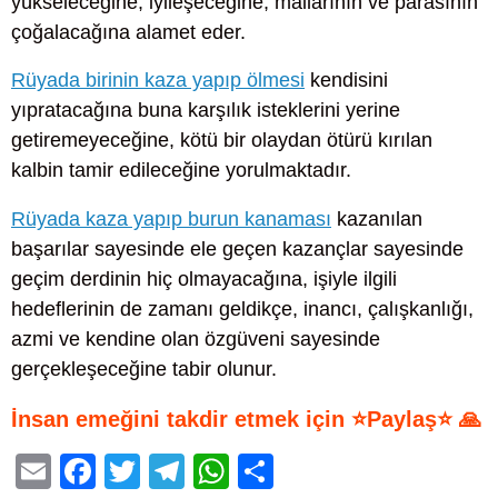
yükseleceğine, iyileşeceğine, mallarının ve parasının
çoğalacağına alamet eder.
Rüyada birinin kaza yapıp ölmesi
kendisini
yıpratacağına buna karşılık isteklerini yerine
getiremeyeceğine, kötü bir olaydan ötürü kırılan
kalbin tamir edileceğine yorulmaktadır.
Rüyada kaza yapıp burun kanaması
kazanılan
başarılar sayesinde ele geçen kazançlar sayesinde
geçim derdinin hiç olmayacağına, işiyle ilgili
hedeflerinin de zamanı geldikçe, inancı, çalışkanlığı,
azmi ve kendine olan özgüveni sayesinde
gerçekleşeceğine tabir olunur.
İnsan emeğini takdir etmek için ⭐Paylaş⭐ 🙏
E
F
T
T
W
S