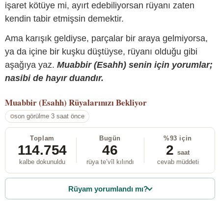
işaret kötüye mi, ayırt edebiliyorsan rüyanı zaten
kendin tabir etmişsin demektir.
Ama karışık geldiyse, parçalar bir araya gelmiyorsa,
ya da içine bir kuşku düştüyse, rüyanı olduğu gibi
aşağıya yaz.
Muabbir (Esahh) senin için yorumlar;
nasibi de hayır duandır.
Muabbir (Esahh)
Rüyalarınızı Bekliyor
son görülme 3 saat önce
Toplam
Bugün
%93 için
114.754
46
2
saat
kalbe dokunuldu
rüya te’vîl kılındı
cevab müddeti
Rüyam yorumlandı mı?