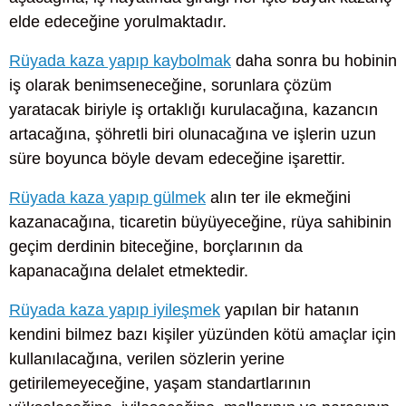
elde edeceğine yorulmaktadır.
Rüyada kaza yapıp kaybolmak
daha sonra bu hobinin
iş olarak benimseneceğine, sorunlara çözüm
yaratacak biriyle iş ortaklığı kurulacağına, kazancın
artacağına, şöhretli biri olunacağına ve işlerin uzun
süre boyunca böyle devam edeceğine işarettir.
Rüyada kaza yapıp gülmek
alın ter ile ekmeğini
kazanacağına, ticaretin büyüyeceğine, rüya sahibinin
geçim derdinin biteceğine, borçlarının da
kapanacağına delalet etmektedir.
Rüyada kaza yapıp iyileşmek
yapılan bir hatanın
kendini bilmez bazı kişiler yüzünden kötü amaçlar için
kullanılacağına, verilen sözlerin yerine
getirilemeyeceğine, yaşam standartlarının