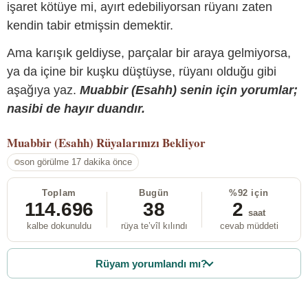
işaret kötüye mi, ayırt edebiliyorsan rüyanı zaten
kendin tabir etmişsin demektir.
Ama karışık geldiyse, parçalar bir araya gelmiyorsa,
ya da içine bir kuşku düştüyse, rüyanı olduğu gibi
aşağıya yaz.
Muabbir (Esahh) senin için yorumlar;
nasibi de hayır duandır.
Muabbir (Esahh)
Rüyalarınızı Bekliyor
son görülme 17 dakika önce
Toplam
Bugün
%92 için
114.696
38
2
saat
kalbe dokunuldu
rüya te’vîl kılındı
cevab müddeti
Rüyam yorumlandı mı?