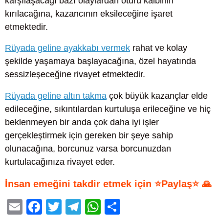
karşılaşacağı bazı olaylardan ötürü kalbinin
kırılacağına, kazancının eksileceğine işaret
etmektedir.
Rüyada geline ayakkabı vermek
rahat ve kolay
şekilde yaşamaya başlayacağına, özel hayatında
sessizleşeceğine rivayet etmektedir.
Rüyada geline altın takma
çok büyük kazançlar elde
edileceğine, sıkıntılardan kurtuluşa erileceğine ve hiç
beklenmeyen bir anda çok daha iyi işler
gerçekleştirmek için gereken bir şeye sahip
olunacağına, borcunuz varsa borcunuzdan
kurtulacağınıza rivayet eder.
İnsan emeğini takdir etmek için ⭐Paylaş⭐ 🙏
E
F
T
T
W
S