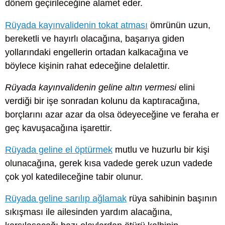
dönem geçirileceğine alamet eder.
Rüyada kayınvalidenin tokat atması
ömrünün uzun,
bereketli ve hayırlı olacağına, başarıya giden
yollarındaki engellerin ortadan kalkacağına ve
böylece kişinin rahat edeceğine delalettir.
Rüyada kayınvalidenin geline altın vermesi
elini
verdiği bir işe sonradan kolunu da kaptıracağına,
borçlarını azar azar da olsa ödeyeceğine ve feraha er
geç kavuşacağına işarettir.
Rüyada geline el öptürmek
mutlu ve huzurlu bir kişi
olunacağına, gerek kısa vadede gerek uzun vadede
çok yol katedileceğine tabir olunur.
Rüyada geline sarılıp ağlamak
rüya sahibinin başının
sıkışması ile ailesinden yardım alacağına,