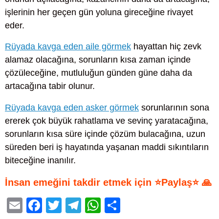
işlerinin her geçen gün yoluna gireceğine rivayet
eder.
Rüyada kavga eden aile görmek
hayattan hiç zevk
alamaz olacağına, sorunların kısa zaman içinde
çözüleceğine, mutluluğun günden güne daha da
artacağına tabir olunur.
Rüyada kavga eden asker görmek
sorunlarının sona
ererek çok büyük rahatlama ve sevinç yaratacağına,
sorunların kısa süre içinde çözüm bulacağına, uzun
süreden beri iş hayatında yaşanan maddi sıkıntıların
biteceğine inanılır.
İnsan emeğini takdir etmek için ⭐Paylaş⭐ 🙏
E
F
T
T
W
S