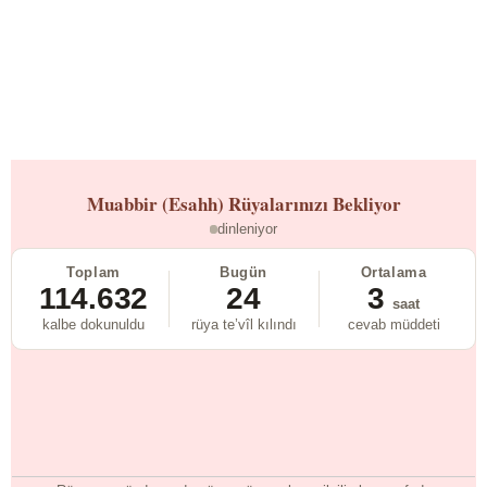
Muabbir (Esahh)
Rüyalarınızı Bekliyor
dinleniyor
Toplam
Bugün
Ortalama
114.632
24
3
saat
kalbe dokunuldu
rüya te’vîl kılındı
cevab müddeti