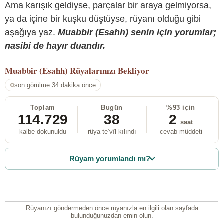
Ama karışık geldiyse, parçalar bir araya gelmiyorsa,
ya da içine bir kuşku düştüyse, rüyanı olduğu gibi
aşağıya yaz.
Muabbir (Esahh) senin için yorumlar;
nasibi de hayır duandır.
Muabbir (Esahh)
Rüyalarınızı Bekliyor
son görülme 34 dakika önce
Toplam
Bugün
%93 için
114.729
38
2
saat
kalbe dokunuldu
rüya te’vîl kılındı
cevab müddeti
Rüyam yorumlandı mı?
Rüyanızı göndermeden önce rüyanızla en ilgili olan sayfada
bulunduğunuzdan emin olun.