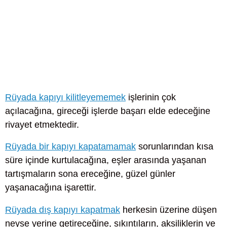
Rüyada kapıyı kilitleyememek
işlerinin çok
açılacağına, gireceği işlerde başarı elde edeceğine
rivayet etmektedir.
Rüyada bir kapıyı kapatamamak
sorunlarından kısa
süre içinde kurtulacağına, eşler arasında yaşanan
tartışmaların sona ereceğine, güzel günler
yaşanacağına işarettir.
Rüyada dış kapıyı kapatmak
herkesin üzerine düşen
neyse yerine getireceğine, sıkıntıların, aksiliklerin ve