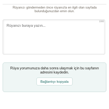
Rüyanızı göndermeden önce rüyanızla en ilgili olan sayfada
bulunduğunuzdan emin olun.
1000
Rüya yorumunuza daha sonra ulaşmak için bu sayfanın
adresini kaydedin.
Bağlantıyı kopyala