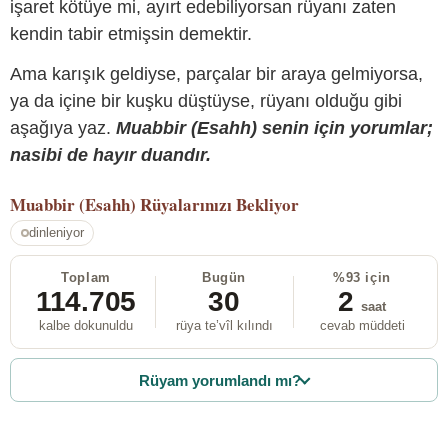
işaret kötüye mi, ayırt edebiliyorsan rüyanı zaten
kendin tabir etmişsin demektir.
Ama karışık geldiyse, parçalar bir araya gelmiyorsa,
ya da içine bir kuşku düştüyse, rüyanı olduğu gibi
aşağıya yaz.
Muabbir (Esahh) senin için yorumlar;
nasibi de hayır duandır.
Muabbir (Esahh)
Rüyalarınızı Bekliyor
dinleniyor
Toplam
Bugün
%93 için
114.705
30
2
saat
kalbe dokunuldu
rüya te’vîl kılındı
cevab müddeti
Rüyam yorumlandı mı?