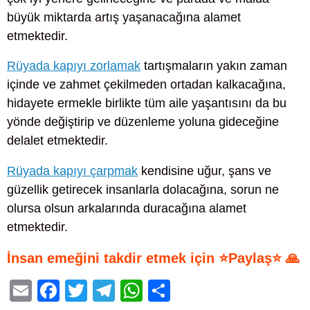
büyük miktarda artış yaşanacağına alamet
etmektedir.
Rüyada kapıyı zorlamak
tartışmaların yakın zaman
içinde ve zahmet çekilmeden ortadan kalkacağına,
hidayete ermekle birlikte tüm aile yaşantısını da bu
yönde değiştirip ve düzenleme yoluna gideceğine
delalet etmektedir.
Rüyada kapıyı çarpmak
kendisine uğur, şans ve
güzellik getirecek insanlarla dolacağına, sorun ne
olursa olsun arkalarında duracağına alamet
etmektedir.
İnsan emeğini takdir etmek için ⭐Paylaş⭐ 🙏
E
F
T
T
W
S