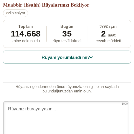
Muabbir (Esahh)
Rüyalarınızı Bekliyor
dinleniyor
Toplam
Bugün
%92 için
114.668
35
2
saat
kalbe dokunuldu
rüya te’vîl kılındı
cevab müddeti
Rüyam yorumlandı mı?
Rüyanızı göndermeden önce rüyanızla en ilgili olan sayfada
bulunduğunuzdan emin olun.
1000