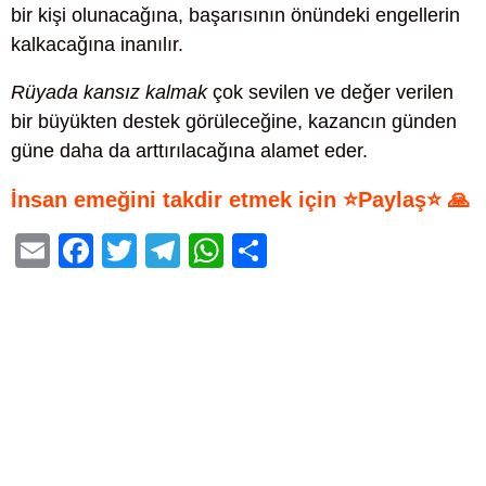
bir kişi olunacağına, başarısının önündeki engellerin
kalkacağına inanılır.
Rüyada kansız kalmak
çok sevilen ve değer verilen
bir büyükten destek görüleceğine, kazancın günden
güne daha da arttırılacağına alamet eder.
İnsan emeğini takdir etmek için ⭐Paylaş⭐ 🙏
E
F
T
T
W
S
m
a
wi
el
h
h
ail
c
tt
e
at
ar
e
er
gr
s
e
b
a
A
o
m
p
o
p