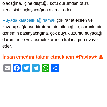
olacağına, içine düştüğü kötü durumdan ötürü
kendisini suçlayacağına alamet eder.
Rüyada kalabalık ağırlamak
çok rahat edilen ve
kazanç sağlanan bir dönemin biteceğine, sorunlu bir
dönemin başlayacağına, çok büyük üzüntü duyacağı
durumlar ile yüzleşmek zorunda kalacağına rivayet
eder.
İnsan emeğini takdir etmek için ⭐Paylaş⭐ 🙏
E
F
T
T
W
S
m
a
wi
el
h
h
ail
c
tt
e
at
ar
e
er
gr
s
e
b
a
A
o
m
p