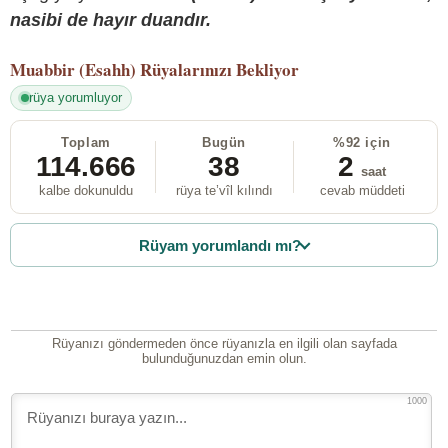
nasibi de hayır duandır.
Muabbir (Esahh)
Rüyalarınızı Bekliyor
rüya yorumluyor
Toplam
Bugün
%92 için
114.666
38
2
saat
kalbe dokunuldu
rüya te’vîl kılındı
cevab müddeti
Rüyam yorumlandı mı?
Rüyanızı göndermeden önce rüyanızla en ilgili olan sayfada
bulunduğunuzdan emin olun.
1000