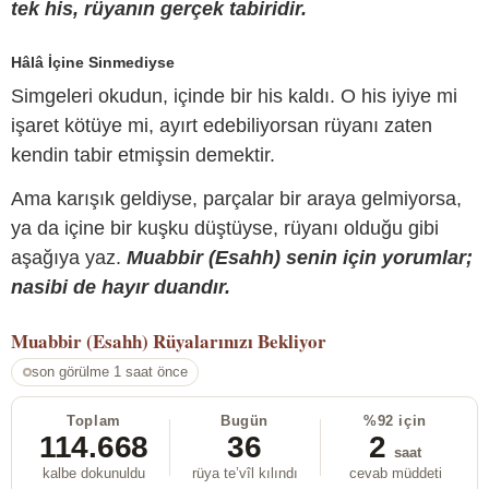
tek his, rüyanın gerçek tabiridir.
Hâlâ İçine Sinmediyse
Simgeleri okudun, içinde bir his kaldı. O his iyiye mi
işaret kötüye mi, ayırt edebiliyorsan rüyanı zaten
kendin tabir etmişsin demektir.
Ama karışık geldiyse, parçalar bir araya gelmiyorsa,
ya da içine bir kuşku düştüyse, rüyanı olduğu gibi
aşağıya yaz.
Muabbir (Esahh) senin için yorumlar;
nasibi de hayır duandır.
Muabbir (Esahh)
Rüyalarınızı Bekliyor
son görülme 1 saat önce
Toplam
Bugün
%92 için
114.668
36
2
saat
kalbe dokunuldu
rüya te’vîl kılındı
cevab müddeti