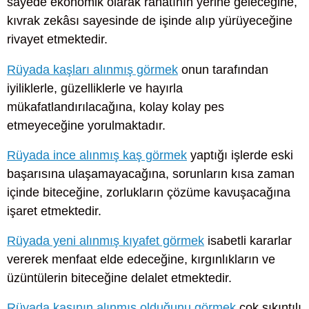
sayede ekonomik olarak rahatının yerine geleceğine,
kıvrak zekâsı sayesinde de işinde alıp yürüyeceğine
rivayet etmektedir.
Rüyada kaşları alınmış görmek
onun tarafından
iyiliklerle, güzelliklerle ve hayırla
mükafatlandırılacağına, kolay kolay pes
etmeyeceğine yorulmaktadır.
Rüyada ince alınmış kaş görmek
yaptığı işlerde eski
başarısına ulaşamayacağına, sorunların kısa zaman
içinde biteceğine, zorlukların çözüme kavuşacağına
işaret etmektedir.
Rüyada yeni alınmış kıyafet görmek
isabetli kararlar
vererek menfaat elde edeceğine, kırgınlıkların ve
üzüntülerin biteceğine delalet etmektedir.
Rüyada kaşının alınmış olduğunu görmek
çok sıkıntılı