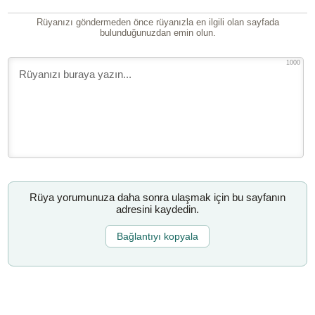
Rüyanızı göndermeden önce rüyanızla en ilgili olan sayfada
bulunduğunuzdan emin olun.
1000
Rüya yorumunuza daha sonra ulaşmak için bu sayfanın
adresini kaydedin.
Bağlantıyı kopyala