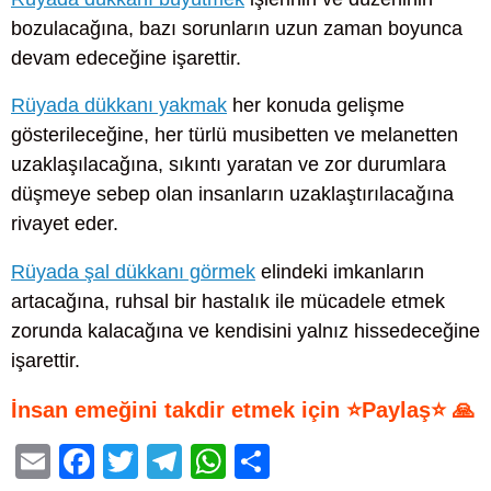
bozulacağına, bazı sorunların uzun zaman boyunca
devam edeceğine işarettir.
Rüyada dükkanı yakmak
her konuda gelişme
gösterileceğine, her türlü musibetten ve melanetten
uzaklaşılacağına, sıkıntı yaratan ve zor durumlara
düşmeye sebep olan insanların uzaklaştırılacağına
rivayet eder.
Rüyada şal dükkanı görmek
elindeki imkanların
artacağına, ruhsal bir hastalık ile mücadele etmek
zorunda kalacağına ve kendisini yalnız hissedeceğine
işarettir.
İnsan emeğini takdir etmek için ⭐Paylaş⭐ 🙏
E
F
T
T
W
S