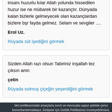
insanı huzurlu kılar Allah yolunda hissedilen
huzur ise ne mübarek bir kazançtır. Dünyada
kalan bizlerle gelmeyecek olan kazançlardan
bizlere bşr fayda gelmez. Selam ve sevgiler ....
Erol Uz.
Rüyada süt işediğini görmek
Sizden Allah razı olsun Tabiriniz inşallah tez
çıksın amn
çetin
Rüyada solmuş çiçeğin yeşerdiğini görmek
Veri politikasındaki amaçlarla sınırlı ve mevzuata uygun şekilde çerez
konumlandırmaktayız. Detaylar için Gizlilik Politikamızı inceleyebilirsiniz.
Sahih Rüyalar: Rüyaların Dilini Öğrenin
Gizlilik Politikası