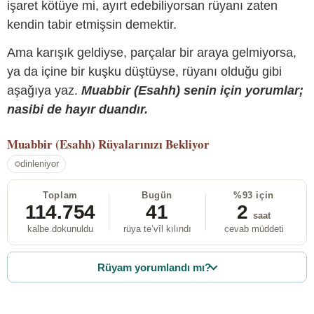
işaret kötüye mi, ayırt edebiliyorsan rüyanı zaten
kendin tabir etmişsin demektir.
Ama karışık geldiyse, parçalar bir araya gelmiyorsa,
ya da içine bir kuşku düştüyse, rüyanı olduğu gibi
aşağıya yaz.
Muabbir (Esahh) senin için yorumlar;
nasibi de hayır duandır.
Muabbir (Esahh)
Rüyalarınızı Bekliyor
dinleniyor
Toplam
Bugün
%93 için
114.754
41
2
saat
kalbe dokunuldu
rüya te’vîl kılındı
cevab müddeti
Rüyam yorumlandı mı?