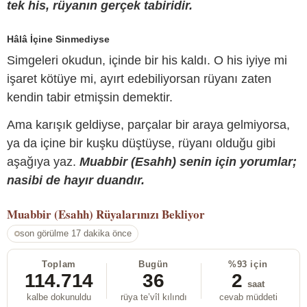
tek his, rüyanın gerçek tabiridir.
Hâlâ İçine Sinmediyse
Simgeleri okudun, içinde bir his kaldı. O his iyiye mi
işaret kötüye mi, ayırt edebiliyorsan rüyanı zaten
kendin tabir etmişsin demektir.
Ama karışık geldiyse, parçalar bir araya gelmiyorsa,
ya da içine bir kuşku düştüyse, rüyanı olduğu gibi
aşağıya yaz.
Muabbir (Esahh) senin için yorumlar;
nasibi de hayır duandır.
Muabbir (Esahh)
Rüyalarınızı Bekliyor
son görülme 17 dakika önce
Toplam
Bugün
%93 için
114.714
36
2
saat
kalbe dokunuldu
rüya te’vîl kılındı
cevab müddeti