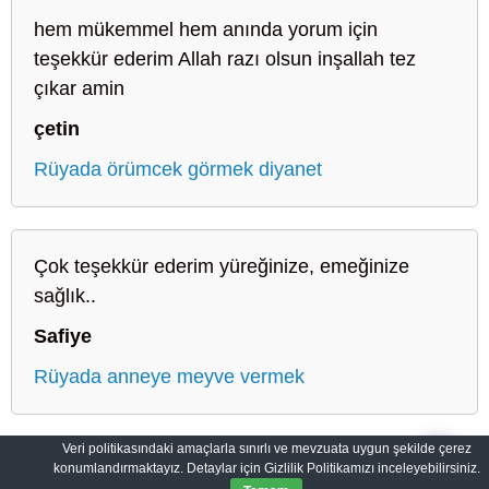
hem mükemmel hem anında yorum için
teşekkür ederim Allah razı olsun inşallah tez
çıkar amin
çetin
Rüyada örümcek görmek diyanet
Çok teşekkür ederim yüreğinize, emeğinize
sağlık..
Safiye
Rüyada anneye meyve vermek
Veri politikasındaki amaçlarla sınırlı ve mevzuata uygun şekilde çerez
konumlandırmaktayız. Detaylar için Gizlilik Politikamızı inceleyebilirsiniz.
Sahih Rüyalar: Rüyaların Dilini Öğrenin
Gizlilik Politikası