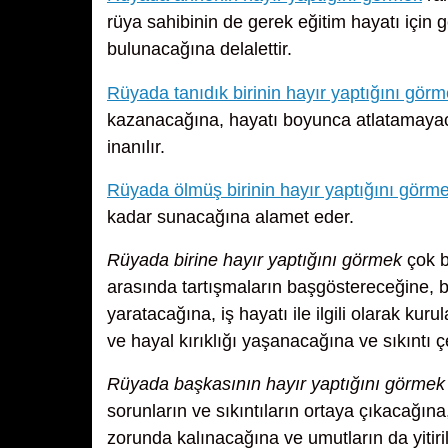
rüya sahibinin de gerek eğitim hayatı için 
bulunacağına delalettir.
Rüyada tanıdık birinin hayır yaptığını gör
kazanacağına, hayatı boyunca atlatamaya
inanılır.
Rüyada ölmüş birinin hayır yaptığını görm
kadar sunacağına alamet eder.
Rüyada birine hayır yaptığını görmek
çok b
arasında tartışmaların başgöstereceğine, ba
yaratacağına, iş hayatı ile ilgili olarak kuru
ve hayal kırıklığı yaşanacağına ve sıkıntı ç
Rüyada başkasının hayır yaptığını görmek
sorunların ve sıkıntıların ortaya çıkacağın
zorunda kalınacağına ve umutların da yitiri