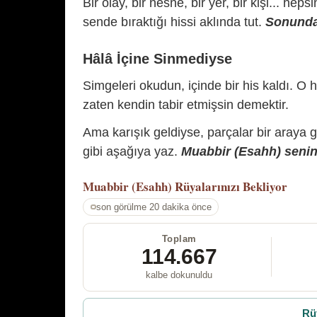
Bir olay, bir nesne, bir yer, bir kişi... hep
sende bıraktığı hissi aklında tut.
Sonunda 
Hâlâ İçine Sinmediyse
Simgeleri okudun, içinde bir his kaldı. O h
zaten kendin tabir etmişsin demektir.
Ama karışık geldiyse, parçalar bir araya 
gibi aşağıya yaz.
Muabbir (Esahh) senin 
Muabbir (Esahh)
Rüyalarınızı Bekliyor
son görülme 20 dakika önce
Toplam
114.667
kalbe dokunuldu
Rü