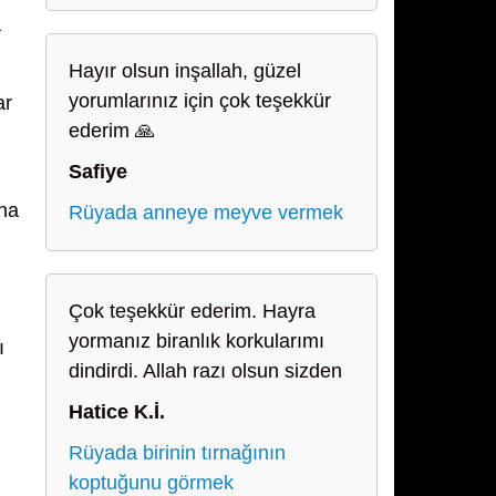
a
Hayır olsun inşallah, güzel
yorumlarınız için çok teşekkür
ar
ederim 🙏
Safiye
una
Rüyada anneye meyve vermek
Çok teşekkür ederim. Hayra
yormanız biranlık korkularımı
ı
dindirdi. Allah razı olsun sizden
Hatice K.İ.
Rüyada birinin tırnağının
koptuğunu görmek