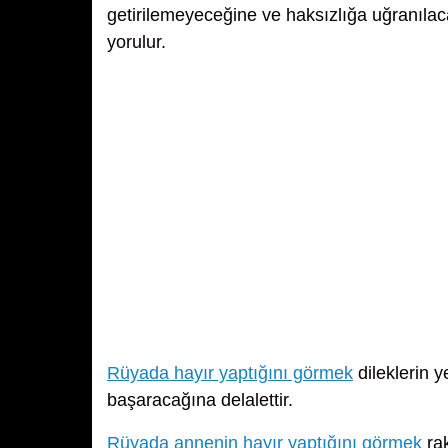
getirilemeyeceğine ve haksızlığa uğranıla
yorulur.
Rüyada hayır yaptığını görmek
dileklerin 
başaracağına delalettir.
Rüyada annenin hayır yaptığını görmek
rak