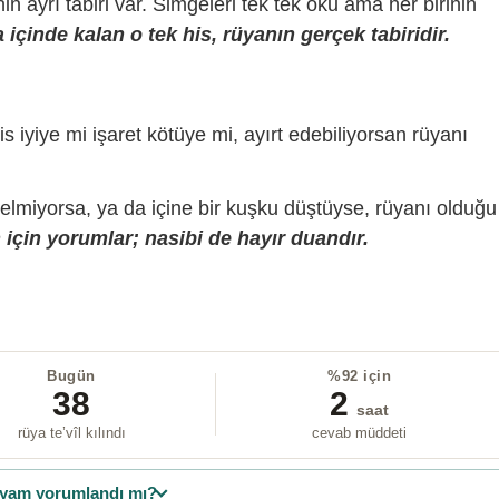
sinin ayrı tabiri var. Simgeleri tek tek oku ama her birinin
içinde kalan o tek his, rüyanın gerçek tabiridir.
is iyiye mi işaret kötüye mi, ayırt edebiliyorsan rüyanı
gelmiyorsa, ya da içine bir kuşku düştüyse, rüyanı olduğu
için yorumlar; nasibi de hayır duandır.
Bugün
%92 için
38
2
saat
rüya te’vîl kılındı
cevab müddeti
yam yorumlandı mı?