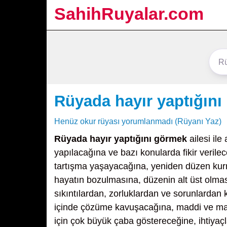
SahihRuyalar.com
Rüyada hayır yaptığın
Henüz okur rüyası yorumlanmadı (Rüyanı Yaz)
Rüyada hayır yaptığını görmek
ailesi ile
yapılacağına ve bazı konularda fikir verilec
tartışma yaşayacağına, yeniden düzen kurmay
hayatın bozulmasına, düzenin alt üst olma
sıkıntılardan, zorluklardan ve sorunlardan 
içinde çözüme kavuşacağına, maddi ve mane
için çok büyük çaba göstereceğine, ihtiyaçla