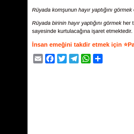
Rüyada komşunun hayır yaptığını görmek
Rüyada birinin hayır yaptığını görmek
her t
sayesinde kurtulacağına işaret etmektedir.
İnsan emeğini takdir etmek için ⭐P
E
F
T
T
W
S
m
a
wi
el
h
h
ail
c
tt
e
at
ar
e
er
gr
s
e
b
a
A
o
m
p
o
p
k