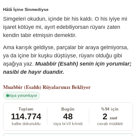
Hâlâ İçine Sinmediyse
Simgeleri okudun, içinde bir his kaldı. O his iyiye mi
işaret kötüye mi, ayırt edebiliyorsan rüyanı zaten
kendin tabir etmişsin demektir.
Ama karışık geldiyse, parçalar bir araya gelmiyorsa,
ya da içine bir kuşku düştüyse, rüyanı olduğu gibi
aşağıya yaz.
Muabbir (Esahh) senin için yorumlar;
nasibi de hayır duandır.
Muabbir (Esahh)
Rüyalarınızı Bekliyor
rüya yorumluyor
Toplam
Bugün
%94 için
114.774
48
2
saat
kalbe dokunuldu
rüya te’vîl kılındı
cevab müddeti