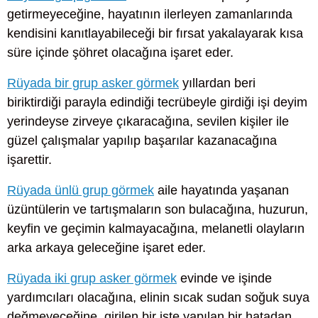
getirmeyeceğine, hayatının ilerleyen zamanlarında
kendisini kanıtlayabileceği bir fırsat yakalayarak kısa
süre içinde şöhret olacağına işaret eder.
Rüyada bir grup asker görmek
yıllardan beri
biriktirdiği parayla edindiği tecrübeyle girdiği işi deyim
yerindeyse zirveye çıkaracağına, sevilen kişiler ile
güzel çalışmalar yapılıp başarılar kazanacağına
işarettir.
Rüyada ünlü grup görmek
aile hayatında yaşanan
üzüntülerin ve tartışmaların son bulacağına, huzurun,
keyfin ve geçimin kalmayacağına, melanetli olayların
arka arkaya geleceğine işaret eder.
Rüyada iki grup asker görmek
evinde ve işinde
yardımcıları olacağına, elinin sıcak sudan soğuk suya
değmeyeceğine, girilen bir işte yapılan bir hatadan