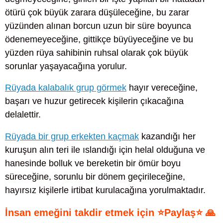
ötürü çok büyük zarara düşüleceğine, bu zarar
yüzünden alınan borcun uzun bir süre boyunca
ödenemeyeceğine, gittikçe büyüyeceğine ve bu
yüzden rüya sahibinin ruhsal olarak çok büyük
sorunlar yaşayacağına yorulur.
Rüyada kalabalık grup görmek
hayır vereceğine,
başarı ve huzur getirecek kişilerin çıkacağına
delalettir.
Rüyada bir grup erkekten kaçmak
kazandığı her
kuruşun alın teri ile ıslandığı için helal olduğuna ve
hanesinde bolluk ve bereketin bir ömür boyu
süreceğine, sorunlu bir dönem geçirileceğine,
hayırsız kişilerle irtibat kurulacağına yorulmaktadır.
İnsan emeğini takdir etmek için ⭐Paylaş⭐ 🙏