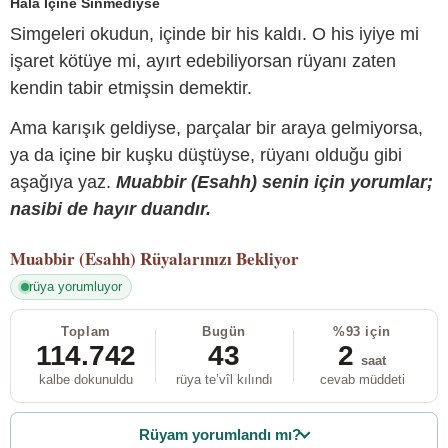
Hâlâ İçine Sinmediyse
Simgeleri okudun, içinde bir his kaldı. O his iyiye mi
işaret kötüye mi, ayırt edebiliyorsan rüyanı zaten
kendin tabir etmişsin demektir.
Ama karışık geldiyse, parçalar bir araya gelmiyorsa,
ya da içine bir kuşku düştüyse, rüyanı olduğu gibi
aşağıya yaz.
Muabbir (Esahh) senin için yorumlar;
nasibi de hayır duandır.
Muabbir (Esahh)
Rüyalarınızı Bekliyor
rüya yorumluyor
Toplam
Bugün
%93 için
114.742
43
2
saat
kalbe dokunuldu
rüya te’vîl kılındı
cevab müddeti
Rüyam yorumlandı mı?