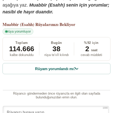
aşağıya yaz.
Muabbir (Esahh) senin için yorumlar;
nasibi de hayır duandır.
Muabbir (Esahh)
Rüyalarınızı Bekliyor
rüya yorumluyor
Toplam
Bugün
%92 için
114.666
38
2
saat
kalbe dokunuldu
rüya te’vîl kılındı
cevab müddeti
Rüyam yorumlandı mı?
Rüyanızı göndermeden önce rüyanızla en ilgili olan sayfada
bulunduğunuzdan emin olun.
1000