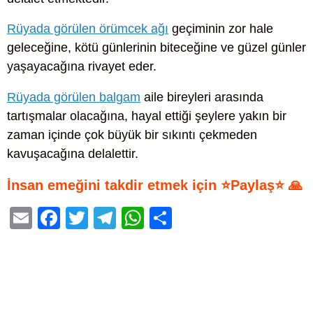
Rüyada görülen örümcek ağı
geçiminin zor hale
geleceğine, kötü günlerinin biteceğine ve güzel günler
yaşayacağına rivayet eder.
Rüyada görülen balgam
aile bireyleri arasında
tartışmalar olacağına, hayal ettiği şeylere yakın bir
zaman içinde çok büyük bir sıkıntı çekmeden
kavuşacağına delalettir.
İnsan emeğini takdir etmek için ⭐Paylaş⭐ 🙏
E
F
T
T
W
S
m
a
wi
el
h
h
ail
c
tt
e
at
ar
e
er
gr
s
e
b
a
A