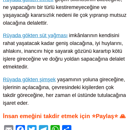
ne yapacağını bir türlü kestiremeyeceğine ve
yaşayacağı kararsızlık nedeni ile çok yıpranıp mutsuz
olacağına delalettir.
Rüyada gökten süt yağması
imkânlarının kendisini
rahat yaşatacak kadar geniş olacağına, iyi huylarını,
ahlakını, inancını hiçe sayarak gözünü karartıp kötü
işlere gireceğine ve doğru yoldan sapacağına delalet
etmektedir.
Rüyada gökten şimşek
yaşamının yoluna gireceğine,
işlerinin açılacağına, çevresindeki kişilerden çok
takdir göreceğine, her zaman el üstünde tutulacağına
işaret eder.
İnsan emeğini takdir etmek için ⭐Paylaş⭐ 🙏
E
F
T
T
W
S