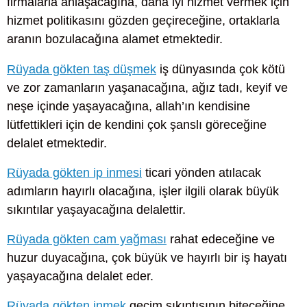
firmalarla anlaşacağına, daha iyi hizmet vermek için
hizmet politikasını gözden geçireceğine, ortaklarla
aranın bozulacağına alamet etmektedir.
Rüyada gökten taş düşmek
iş dünyasında çok kötü
ve zor zamanların yaşanacağına, ağız tadı, keyif ve
neşe içinde yaşayacağına, allah’ın kendisine
lütfettikleri için de kendini çok şanslı göreceğine
delalet etmektedir.
Rüyada gökten ip inmesi
ticari yönden atılacak
adımların hayırlı olacağına, işler ilgili olarak büyük
sıkıntılar yaşayacağına delalettir.
Rüyada gökten cam yağması
rahat edeceğine ve
huzur duyacağına, çok büyük ve hayırlı bir iş hayatı
yaşayacağına delalet eder.
Rüyada gökten inmek
geçim sıkıntısının biteceğine,