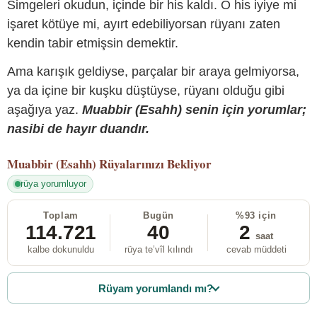
Simgeleri okudun, içinde bir his kaldı. O his iyiye mi
işaret kötüye mi, ayırt edebiliyorsan rüyanı zaten
kendin tabir etmişsin demektir.
Ama karışık geldiyse, parçalar bir araya gelmiyorsa,
ya da içine bir kuşku düştüyse, rüyanı olduğu gibi
aşağıya yaz.
Muabbir (Esahh) senin için yorumlar;
nasibi de hayır duandır.
Muabbir (Esahh)
Rüyalarınızı Bekliyor
rüya yorumluyor
Toplam
Bugün
%93 için
114.721
40
2
saat
kalbe dokunuldu
rüya te’vîl kılındı
cevab müddeti
Rüyam yorumlandı mı?