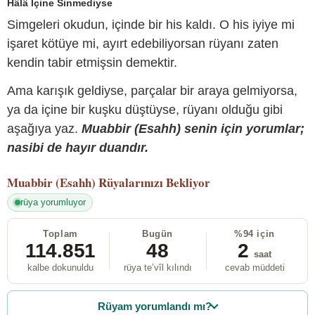
Hâlâ İçine Sinmediyse
Simgeleri okudun, içinde bir his kaldı. O his iyiye mi
işaret kötüye mi, ayırt edebiliyorsan rüyanı zaten
kendin tabir etmişsin demektir.
Ama karışık geldiyse, parçalar bir araya gelmiyorsa,
ya da içine bir kuşku düştüyse, rüyanı olduğu gibi
aşağıya yaz.
Muabbir (Esahh) senin için yorumlar;
nasibi de hayır duandır.
Muabbir (Esahh)
Rüyalarınızı Bekliyor
rüya yorumluyor
Toplam
Bugün
%94 için
114.851
48
2
saat
kalbe dokunuldu
rüya te’vîl kılındı
cevab müddeti
Rüyam yorumlandı mı?