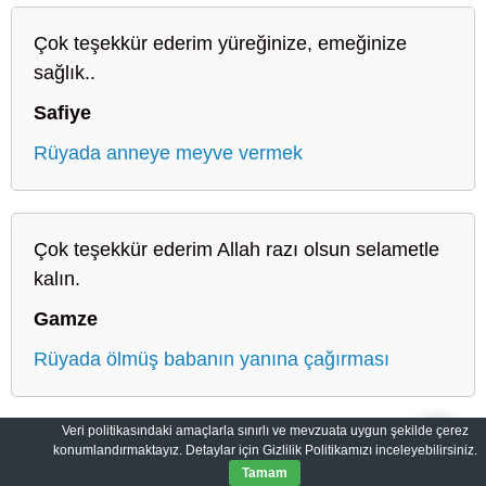
Çok teşekkür ederim yüreğinize, emeğinize
sağlık..
Safiye
Rüyada anneye meyve vermek
Çok teşekkür ederim Allah razı olsun selametle
kalın.
Gamze
Rüyada ölmüş babanın yanına çağırması
Veri politikasındaki amaçlarla sınırlı ve mevzuata uygun şekilde çerez
konumlandırmaktayız. Detaylar için Gizlilik Politikamızı inceleyebilirsiniz.
Sahih Rüyalar: Rüyaların Dilini Öğrenin
Gizlilik Politikası
Tamam
© 2012-2026
SahihRuyalar.com
|
Tüm Hakları Saklıdır.