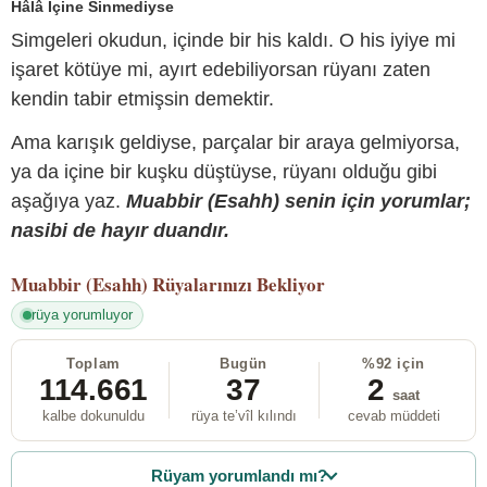
Hâlâ İçine Sinmediyse
Simgeleri okudun, içinde bir his kaldı. O his iyiye mi
işaret kötüye mi, ayırt edebiliyorsan rüyanı zaten
kendin tabir etmişsin demektir.
Ama karışık geldiyse, parçalar bir araya gelmiyorsa,
ya da içine bir kuşku düştüyse, rüyanı olduğu gibi
aşağıya yaz.
Muabbir (Esahh) senin için yorumlar;
nasibi de hayır duandır.
Muabbir (Esahh)
Rüyalarınızı Bekliyor
rüya yorumluyor
Toplam
Bugün
%92 için
114.661
37
2
saat
kalbe dokunuldu
rüya te’vîl kılındı
cevab müddeti
Rüyam yorumlandı mı?