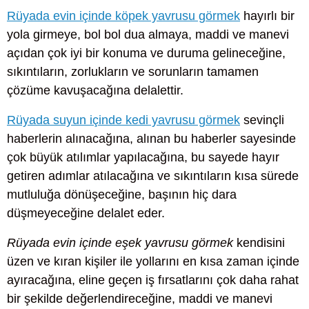
Rüyada evin içinde köpek yavrusu görmek
hayırlı bir
yola girmeye, bol bol dua almaya, maddi ve manevi
açıdan çok iyi bir konuma ve duruma gelineceğine,
sıkıntıların, zorlukların ve sorunların tamamen
çözüme kavuşacağına delalettir.
Rüyada suyun içinde kedi yavrusu görmek
sevinçli
haberlerin alınacağına, alınan bu haberler sayesinde
çok büyük atılımlar yapılacağına, bu sayede hayır
getiren adımlar atılacağına ve sıkıntıların kısa sürede
mutluluğa dönüşeceğine, başının hiç dara
düşmeyeceğine delalet eder.
Rüyada evin içinde eşek yavrusu görmek
kendisini
üzen ve kıran kişiler ile yollarını en kısa zaman içinde
ayıracağına, eline geçen iş fırsatlarını çok daha rahat
bir şekilde değerlendireceğine, maddi ve manevi