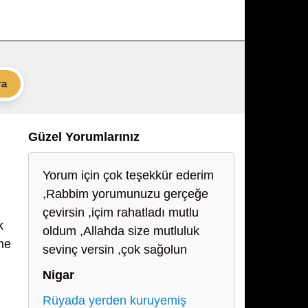
ra
Güzel Yorumlarınız
Yorum için çok teşekkür ederim
,Rabbim yorumunuzu gerçeğe
çevirsin ,içim rahatladı mutlu
k
oldum ,Allahda size mutluluk
ne
sevinç versin ,çok sağolun
Nigar
Rüyada yerden kuruyemiş