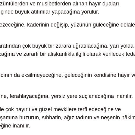
üzüntülerden ve musibetlerden alınan hayır duaları
içinde büyük atılımlar yapacağına yorulur.
ezeceğine, kaderinin değişip, yüzünün güleceğine delale
arafından çok büyük bir zarara uğratılacağına, yarı yolda
ına ve zararlı bir alışkanlıkla ilgili olarak verilecek ted
ının da eksilmeyeceğine, geleceğinin kendisine hayır v
ine, ferahlayacağına, yersiz yere suçlanacağına inanılır.
 ile çok hayırlı ve güzel mevkilere terfi edeceğine ve
yaşamına huzurun, sıhhatin, ağız tadının ve neşenin hâki
ine inanılır.