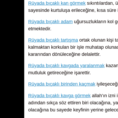
Rüyada bıçaklı kan görmek
sıkıntılardan, 
sayesinde kurtuluşa erileceğine, kısa süre 
Rüyada bıçaklı adam
uğursuzlukların kol g
etmektedir.
Rüyada bıçaklı tartışma
ortak olunan kişi t
kalmaktan korkulan bir işle muhatap olunacağ
kararından dönüleceğine delalettir.
Rüyada bıçaklı kavgada yaralanmak
kazanc
mutluluk getireceğine işarettir.
Rüyada bıçaklı birinden kaçmak
iyileşeceğ
Rüyada bıçaklı kavga görmek
allah’ın izni
adından sıkça söz ettiren biri olacağına, 
olacağına bu sayede keyfinin yerine geleceğ