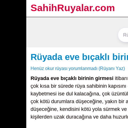
SahihRuyalar.com
Rüyada eve bıçaklı biri
Henüz okur rüyası yorumlanmadı (Rüyanı Yaz)
Rüyada eve bıçaklı birinin girmesi
itibar
çok kısa bir sürede rüya sahibinin kapısın
kaybetmesi ise dul kalacağına, çok üzüntülü
çok kötü durumlara düşeceğine, yakın bir 
düşeceğine, kendisini kötü yola sürmek ve 
kişilerden uzak duracağına ve daha huzurlu