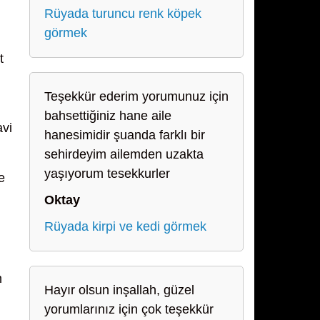
Rüyada turuncu renk köpek
görmek
t
Teşekkür ederim yorumunuz için
bahsettiğiniz hane aile
avi
hanesimidir şuanda farklı bir
sehirdeyim ailemden uzakta
yaşıyorum tesekkurler
e
Oktay
Rüyada kirpi ve kedi görmek
m
Hayır olsun inşallah, güzel
yorumlarınız için çok teşekkür