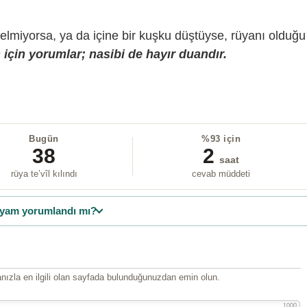
gelmiyorsa, ya da içine bir kuşku düştüyse, rüyanı olduğu
için yorumlar; nasibi de hayır duandır.
Bugün
%93 için
38
2
saat
rüya te’vîl kılındı
cevab müddeti
yam yorumlandı mı?
ızla en ilgili olan sayfada bulunduğunuzdan emin olun.
1000