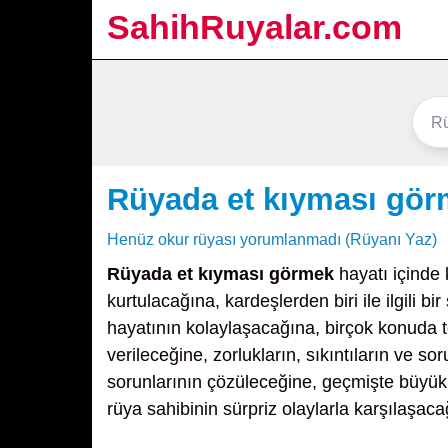
SahihRuyalar.com
Rüyada et kıyması gö
Henüz okur rüyası yorumlanmadı (Rüyanı Yaz)
Rüyada et kıyması görmek
hayatı içinde
kurtulacağına, kardeşlerden biri ile ilgili
hayatının kolaylaşacağına, birçok konuda tecr
verileceğine, zorlukların, sıkıntıların ve s
sorunlarının çözüleceğine, geçmişte büyü
rüya sahibinin sürpriz olaylarla karşılaşaca