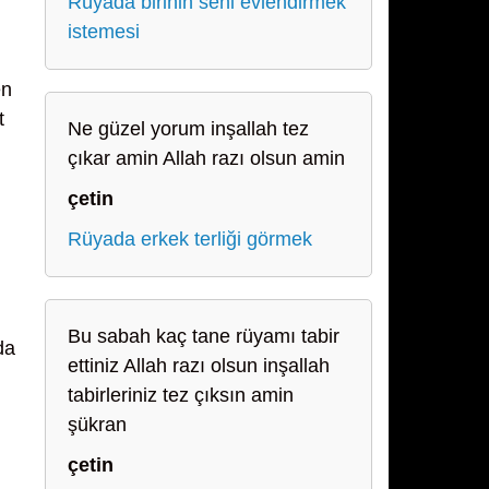
Rüyada birinin seni evlendirmek
istemesi
en
t
Ne güzel yorum inşallah tez
çıkar amin Allah razı olsun amin
çetin
Rüyada erkek terliği görmek
Bu sabah kaç tane rüyamı tabir
da
ettiniz Allah razı olsun inşallah
tabirleriniz tez çıksın amin
şükran
çetin