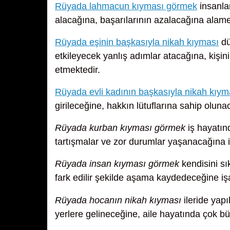
Rüyada lahmacun kıyması görmek
insanlar
alacağına, başarılarının azalacağına alame
Rüyada eşinin başkasıyla nikah kıyması
dü
etkileyecek yanlış adımlar atacağına, kişin
etmektedir.
Rüyada evli kadının başkasıyla nikah kıym
girileceğine, hakkın lütuflarına sahip oluna
Rüyada kurban kıyması görmek
iş hayatınd
tartışmalar ve zor durumlar yaşanacağına i
Rüyada insan kıyması görmek
kendisini sı
fark edilir şekilde aşama kaydedeceğine iş
Rüyada hocanın nikah kıyması
ileride yap
yerlere gelineceğine, aile hayatında çok bü