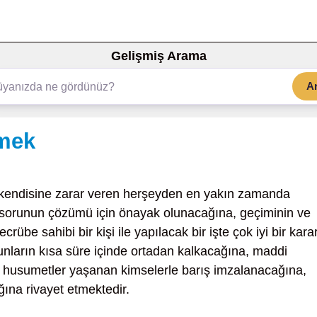
Gelişmiş Arama
A
rmek
 kendisine zarar veren herşeyden en yakın zamanda
 bir sorunun çözümü için önayak olunacağına, geçiminin ve
übe sahibi bir kişi ile yapılacak bir işte çok iyi bir kara
orunların kısa süre içinde ortadan kalkacağına, maddi
k husumetler yaşanan kimselerle barış imzalanacağına,
ğına rivayet etmektedir.