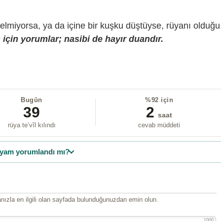
gelmiyorsa, ya da içine bir kuşku düştüyse, rüyanı olduğu
için yorumlar; nasibi de hayır duandır.
Bugün
%92 için
39
2
saat
rüya te’vîl kılındı
cevab müddeti
yam yorumlandı mı?
ızla en ilgili olan sayfada bulunduğunuzdan emin olun.
1000