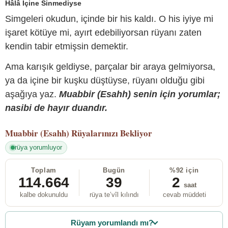
Hâlâ İçine Sinmediyse
Simgeleri okudun, içinde bir his kaldı. O his iyiye mi
işaret kötüye mi, ayırt edebiliyorsan rüyanı zaten
kendin tabir etmişsin demektir.
Ama karışık geldiyse, parçalar bir araya gelmiyorsa,
ya da içine bir kuşku düştüyse, rüyanı olduğu gibi
aşağıya yaz.
Muabbir (Esahh) senin için yorumlar;
nasibi de hayır duandır.
Muabbir (Esahh)
Rüyalarınızı Bekliyor
rüya yorumluyor
Toplam
Bugün
%92 için
114.664
39
2
saat
kalbe dokunuldu
rüya te’vîl kılındı
cevab müddeti
Rüyam yorumlandı mı?