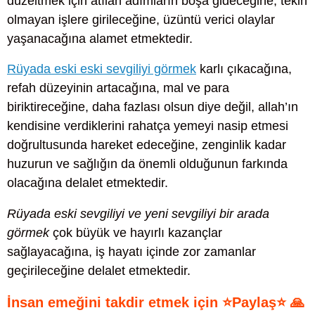
düzeltmek için atılan adımların boşa gideceğine, tekin
olmayan işlere girileceğine, üzüntü verici olaylar
yaşanacağına alamet etmektedir.
Rüyada eski eski sevgiliyi görmek
karlı çıkacağına,
refah düzeyinin artacağına, mal ve para
biriktireceğine, daha fazlası olsun diye değil, allah’ın
kendisine verdiklerini rahatça yemeyi nasip etmesi
doğrultusunda hareket edeceğine, zenginlik kadar
huzurun ve sağlığın da önemli olduğunun farkında
olacağına delalet etmektedir.
Rüyada eski sevgiliyi ve yeni sevgiliyi bir arada
görmek
çok büyük ve hayırlı kazançlar
sağlayacağına, iş hayatı içinde zor zamanlar
geçirileceğine delalet etmektedir.
İnsan emeğini takdir etmek için ⭐Paylaş⭐ 🙏