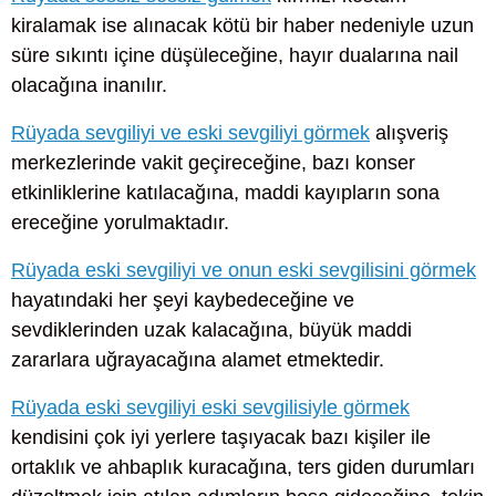
kiralamak ise alınacak kötü bir haber nedeniyle uzun
süre sıkıntı içine düşüleceğine, hayır dualarına nail
olacağına inanılır.
Rüyada sevgiliyi ve eski sevgiliyi görmek
alışveriş
merkezlerinde vakit geçireceğine, bazı konser
etkinliklerine katılacağına, maddi kayıpların sona
ereceğine yorulmaktadır.
Rüyada eski sevgiliyi ve onun eski sevgilisini görmek
hayatındaki her şeyi kaybedeceğine ve
sevdiklerinden uzak kalacağına, büyük maddi
zararlara uğrayacağına alamet etmektedir.
Rüyada eski sevgiliyi eski sevgilisiyle görmek
kendisini çok iyi yerlere taşıyacak bazı kişiler ile
ortaklık ve ahbaplık kuracağına, ters giden durumları