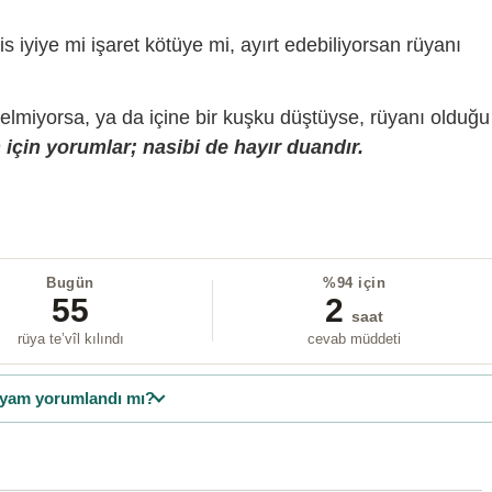
is iyiye mi işaret kötüye mi, ayırt edebiliyorsan rüyanı
gelmiyorsa, ya da içine bir kuşku düştüyse, rüyanı olduğu
için yorumlar; nasibi de hayır duandır.
Bugün
%94 için
55
2
saat
rüya te’vîl kılındı
cevab müddeti
yam yorumlandı mı?