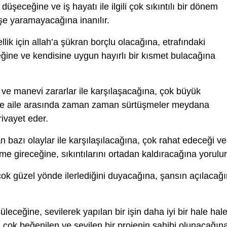
üşeceğine ve iş hayatı ile ilgili çok sıkıntılı bir dönem
işe yaramayacağına inanılır.
ik için allah’a şükran borçlu olacağına, etrafındaki
eğine ve kendisine uygun hayırlı bir kısmet bulacağına
e manevi zararlar ile karşılaşacağına, çok büyük
 ve aile arasında zaman zaman sürtüşmeler meydana
ivayet eder.
 bazı olaylar ile karşılaşılacağına, çok rahat edeceği ve
 gireceğine, sıkıntılarını ortadan kaldıracağına yorulur
ok güzel yönde ilerlediğini duyacağına, şansın açılacağ
leceğine, sevilerek yapılan bir işin daha iyi bir hale hal
n çok beğenilen ve sevilen bir projenin sahibi olunacağın