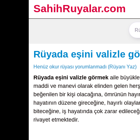
SahihRuyalar.com
Rüyada eşini valizle g
Henüz okur rüyası yorumlanmadı (Rüyanı Yaz)
Rüyada eşini valizle görmek
aile büyükle
maddi ve manevi olarak elinden gelen herşe
beğenilen bir kişi olacağına, ömrünün hayı
hayatının düzene gireceğine, hayırlı olayla
biteceğine, iş hayatında çok zarar edileceğ
rivayet etmektedir.