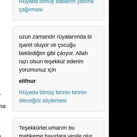
Rüyada ölmüş babanın yanına
çağırması
uzun zamandır rüyalarımda bi
işaret oluyor ve çocuğu
beklediğim gibi çıkıyor. Allah
razı olsun teşekkür ederim
yorumunuz için
elifnur
Rüyada ölmüş birinin birinin
.
öleceğini söylemesi
ına
e
Teşekkürler.umarım bu
a
mahkeme hayırlara vesile olur.