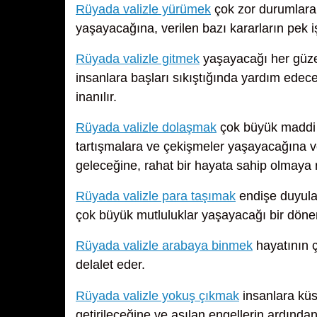
Rüyada valizle yürümek
çok zor durumlara d
yaşayacağına, verilen bazı kararların pek 
Rüyada valizle gitmek
yaşayacağı her güzell
insanlara başları sıkıştığında yardım edec
inanılır.
Rüyada valizle dolaşmak
çok büyük maddi v
tartışmalara ve çekişmeler yaşayacağına
geleceğine, rahat bir hayata sahip olmaya r
Rüyada valizle para taşımak
endişe duyulan
çok büyük mutluluklar yaşayacağı bir döneme
Rüyada valizle arabaya binmek
hayatının ç
delalet eder.
Rüyada valizle yokuş çıkmak
insanlara küsü
getirileceğine ve aşılan engellerin ardında